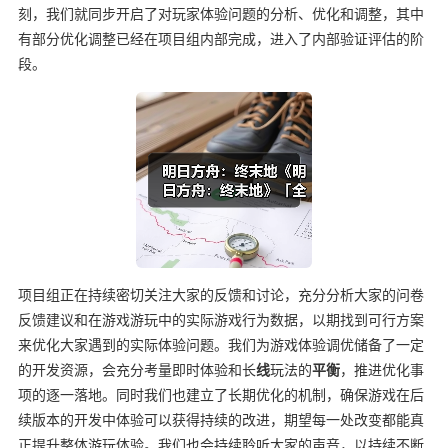
刻，我们就同步开启了对玩家体验问题的分析、优化和调整，其中
有部分优化调整已经在项目组内部完成，进入了内部验证评估的阶
段。
项目组正在持续密切关注大家的反馈和讨论，充分分析大家的问卷
反馈建议和在游戏游玩中的实际游戏行为数据，以期找到可行方案
来优化大家遇到的实际体验问题。我们为游戏体验调优储备了一定
的开发资源，会充分考量即时体验和长
线
玩法的
平衡
，推进优化事
项的逐一落地。同时我们也建立了长期优化的机制，确保游戏在后
续版本的开发中体验可以获得持续的改进，期望每一处改变都能真
正提升整体游玩体验。我们也会持续聆听大家的声音，以持续不断