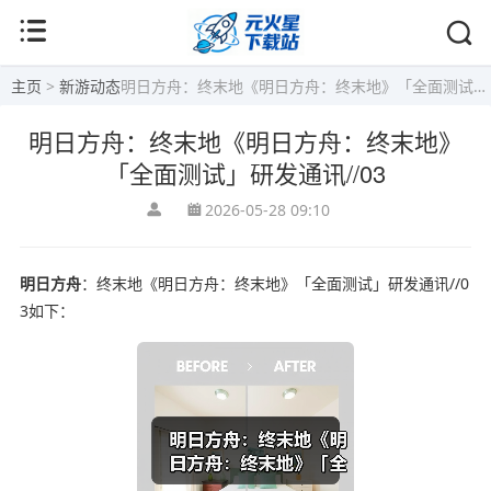
主页
>
新游动态
明日方舟：终末地《明日方舟：终末地》「全面测试」研发通讯//03
明日方舟：终末地《明日方舟：终末地》
「全面测试」研发通讯//03
2026-05-28 09:10
明日方舟
：终末地《明日方舟：终末地》「全面测试」研发通讯//0
3如下：