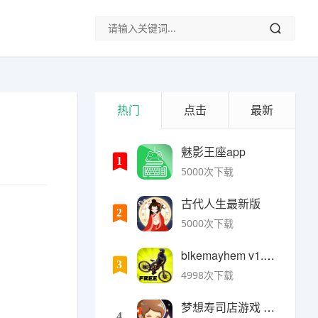
热门
点击
最新
魅影王座app
1
5000次下载
古代人生最新版
2
5000次下载
bikemayhem v1.6.2安卓版
3
4998次下载
梦想寿司店游戏 v4.14.1安卓版
4