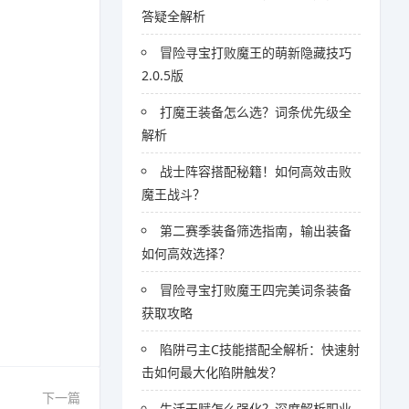
答疑全解析
冒险寻宝打败魔王的萌新隐藏技巧
2.0.5版
打魔王装备怎么选？词条优先级全
解析
战士阵容搭配秘籍！如何高效击败
魔王战斗？
第二赛季装备筛选指南，输出装备
如何高效选择？
冒险寻宝打败魔王四完美词条装备
获取攻略
陷阱弓主C技能搭配全解析：快速射
击如何最大化陷阱触发？
下一篇
生活天赋怎么强化？深度解析职业