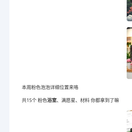
本周粉色泡泡详细位置来咯
共15个 粉色
浴室
、满愿星、材料 你都拿到了嘛