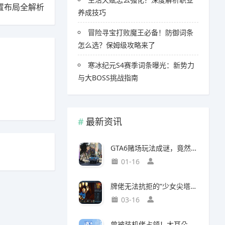
置布局全解析
养成技巧
冒险寻宝打败魔王必备！防御词条
怎么选？保姆级攻略来了
寒冰纪元S4赛季词条曝光：新势力
与大BOSS挑战指南
最新资讯
GTA6赌场玩法成谜，竟然面临全球50国封禁风险
01-16
牌佬无法抗拒的“少女尖塔”竟然是个搜打撤？
03-16
曾被装机佬占领！大耳朵图图贴吧重归故主