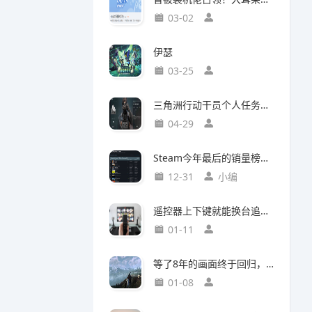
03-02
伊瑟
03-25
三角洲行动干员个人任务一览及完成建议【无名篇】
04-29
Steam今年最后的销量榜！最后赢家不是《光与影：33号远征队》
12-31
小编
遥控器上下键就能换台追剧，这款神器竟然打破了传统电视的所有限制
01-11
等了8年的画面终于回归，这个Mod竟然让《巫师3》重现当年神级预告
01-08