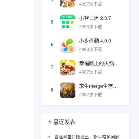
4997次下载
小智日历 2.3.7
5
4995次下载
小步外勤 4.9.0
6
4990次下载
幸福路上的火锅店官方版 v5.3.5安卓版
7
4987次下载
求生merge生存之地手机版 v1.48.0安卓版
8
4987次下载
最近发表
冒险寻宝打败魔王，新手常见问题