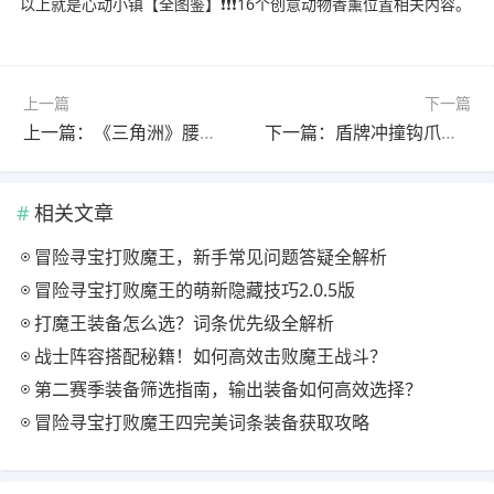
以上就是心动小镇【全图鉴】❗❗❗16个创意动物香薰位置相关内容。
上一篇
下一篇
上一篇：《三角洲》腰射改枪怎么选？20w左右高性价比方案全揭秘
下一篇：盾牌冲撞钩爪钩人，深蓝连招技巧全解析
相关文章
冒险寻宝打败魔王，新手常见问题答疑全解析
冒险寻宝打败魔王的萌新隐藏技巧2.0.5版
打魔王装备怎么选？词条优先级全解析
战士阵容搭配秘籍！如何高效击败魔王战斗？
第二赛季装备筛选指南，输出装备如何高效选择？
冒险寻宝打败魔王四完美词条装备获取攻略