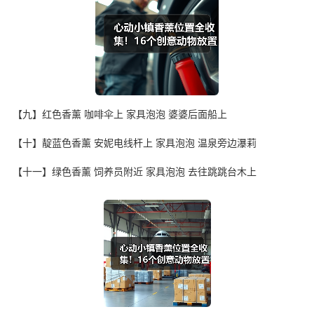
【九】红色香薰 咖啡伞上 家具泡泡 婆婆后面船上
【十】靛蓝色香薰 安妮电线杆上 家具泡泡 温泉旁边瀑莉
【十一】绿色香薰 饲养员附近 家具泡泡 去往跳跳台木上