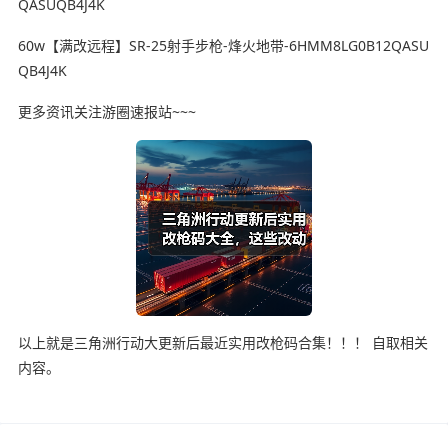
QASUQB4J4K
60w【满改远程】SR-25射手步枪-烽火地带-6HMM8LG0B12QASU
QB4J4K
更多资讯关注游圈速报站~~~
以上就是三角洲行动大更新后最近实用改枪码合集！！！ 自取相关
内容。