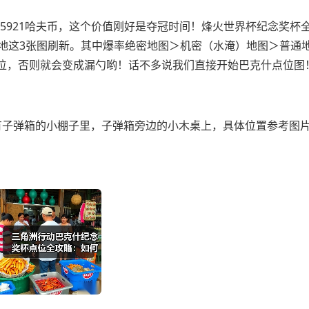
25921哈夫币，这个价值刚好是夺冠时间！烽火世界杯纪念奖杯
基地这3张图刷新。其中爆率绝密地图＞机密（水淹）地图＞普通
位，否则就会变成漏勺哟！话不多说我们直接开始巴克什点位图
子弹箱的小棚子里，子弹箱旁边的小木桌上，具体位置参考图片