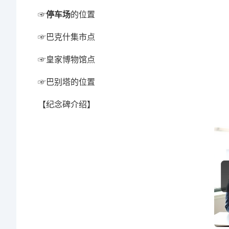
☞
停车场
的位置
☞巴克什集市点
☞皇家博物馆点
☞巴别塔的位置
【纪念碑介绍】