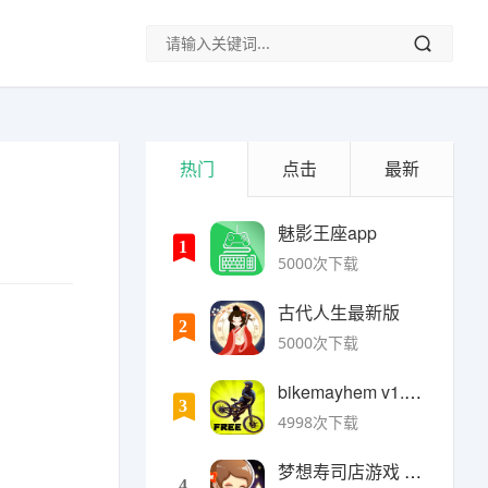
热门
点击
最新
魅影王座app
1
5000次下载
古代人生最新版
2
5000次下载
bikemayhem v1.6.2安卓版
3
4998次下载
梦想寿司店游戏 v4.14.1安卓版
4