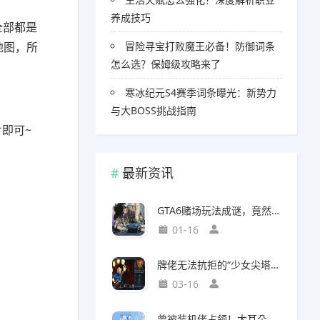
养成技巧
全部都是
地图，所
冒险寻宝打败魔王必备！防御词条
怎么选？保姆级攻略来了
！
寒冰纪元S4赛季词条曝光：新势力
与大BOSS挑战指南
即可~
最新资讯
GTA6赌场玩法成谜，竟然面临全球50国封禁风险
01-16
牌佬无法抗拒的“少女尖塔”竟然是个搜打撤？
03-16
曾被装机佬占领！大耳朵图图贴吧重归故主