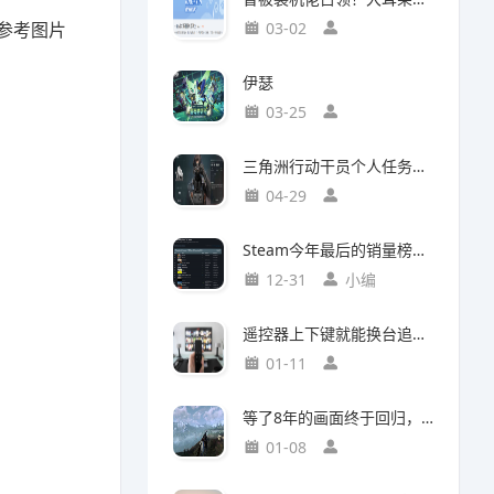
参考图片
03-02
伊瑟
03-25
三角洲行动干员个人任务一览及完成建议【无名篇】
04-29
Steam今年最后的销量榜！最后赢家不是《光与影：33号远征队》
12-31
小编
遥控器上下键就能换台追剧，这款神器竟然打破了传统电视的所有限制
01-11
等了8年的画面终于回归，这个Mod竟然让《巫师3》重现当年神级预告
01-08