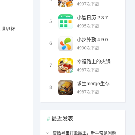
4997次下载
小智日历 2.3.7
5
4995次下载
火世界杯
小步外勤 4.9.0
6
4990次下载
幸福路上的火锅店官方版 v5.3.5安卓版
7
4987次下载
求生merge生存之地手机版 v1.48.0安卓版
8
4987次下载
最近发表
冒险寻宝打败魔王，新手常见问题