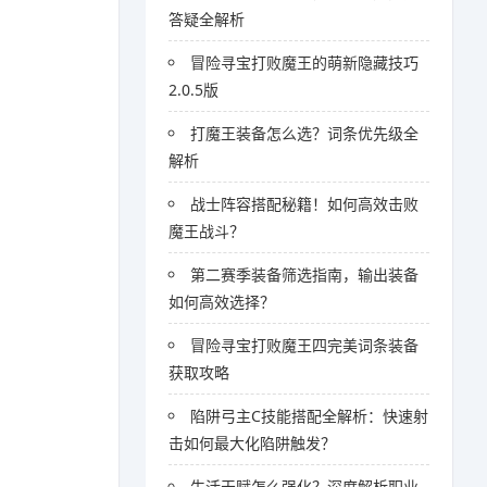
答疑全解析
冒险寻宝打败魔王的萌新隐藏技巧
2.0.5版
打魔王装备怎么选？词条优先级全
解析
战士阵容搭配秘籍！如何高效击败
魔王战斗？
第二赛季装备筛选指南，输出装备
如何高效选择？
冒险寻宝打败魔王四完美词条装备
获取攻略
陷阱弓主C技能搭配全解析：快速射
击如何最大化陷阱触发？
生活天赋怎么强化？深度解析职业