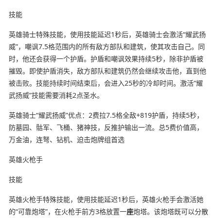
技能
英雄骑士特殊技能，使用技能延迟1秒后，英雄骑士会激活“耀武扬
威”，嘲讽7.5格范围内的所有敌方部队和建筑，使其攻击自己。同
时，他还会获得一个护盾。护盾和嘲讽效果持续5秒，除非护盾被
摧毁。即使护盾消失，敌方部队和建筑仍然会继续攻击他，直到他
被击败。技能持续时间结束后，会进入25秒的冷却时间。激活“耀
武扬威”技能需要消耗2点圣水。
英雄骑士“耀武扬威”优点：2费拉7.5格全敌+819护盾，持续5秒，
防墓园、骷军、飞桶、猪神技，反推护输出一流。总5费价值高，
万金油，连弩、钻机、迫击炮牌组首选
英雄火枪手
技能
英雄火枪手特殊技能，使用技能延迟1秒后，英雄火枪手会激活她
的“可靠炮塔”，在火枪手前方3格放置一
座
炮塔。该炮塔既可以分散