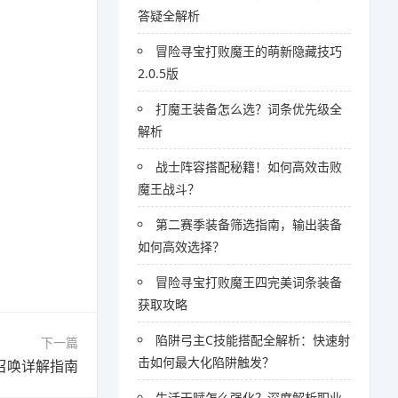
答疑全解析
冒险寻宝打败魔王的萌新隐藏技巧
2.0.5版
打魔王装备怎么选？词条优先级全
解析
战士阵容搭配秘籍！如何高效击败
魔王战斗？
第二赛季装备筛选指南，输出装备
如何高效选择？
冒险寻宝打败魔王四完美词条装备
获取攻略
陷阱弓主C技能搭配全解析：快速射
下一篇
击如何最大化陷阱触发？
召唤详解指南
生活天赋怎么强化？深度解析职业