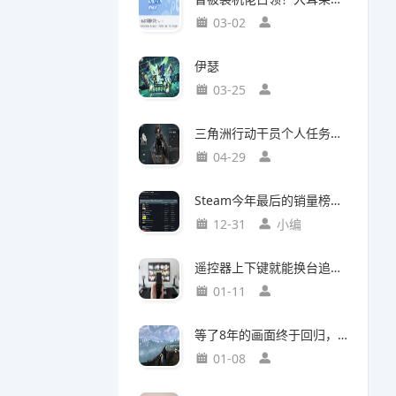
03-02
伊瑟
03-25
三角洲行动干员个人任务一览及完成建议【无名篇】
04-29
Steam今年最后的销量榜！最后赢家不是《光与影：33号远征队》
12-31
小编
遥控器上下键就能换台追剧，这款神器竟然打破了传统电视的所有限制
01-11
等了8年的画面终于回归，这个Mod竟然让《巫师3》重现当年神级预告
01-08