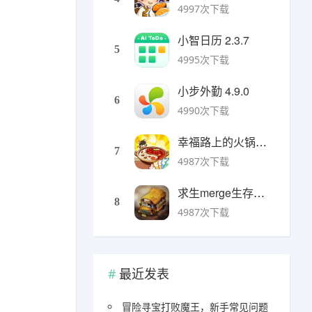
4997次下载
小智日历 2.3.7
5
4995次下载
小步外勤 4.9.0
6
4990次下载
幸福路上的火锅店官方版 v5.3.5安卓版
7
4987次下载
求生merge生存之地手机版 v1.48.0安卓版
8
4987次下载
最近发表
冒险寻宝打败魔王，新手常见问题