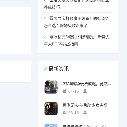
养成技巧
冒险寻宝打败魔王必备！防御词条
怎么选？保姆级攻略来了
寒冰纪元S4赛季词条曝光：新势力
与大BOSS挑战指南
最新资讯
GTA6赌场玩法成谜，竟然面临全球50国封禁风险
01-16
牌佬无法抗拒的“少女尖塔”竟然是个搜打撤？
03-16
曾被装机佬占领！大耳朵图图贴吧重归故主