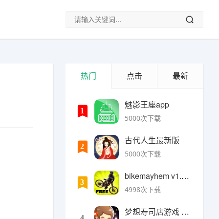
热门
点击
最新
魅影王座app
1
5000次下载
古代人生最新版
2
5000次下载
bikemayhem v1.6.2安卓版
3
4998次下载
梦想寿司店游戏 v4.14.1安卓版
4