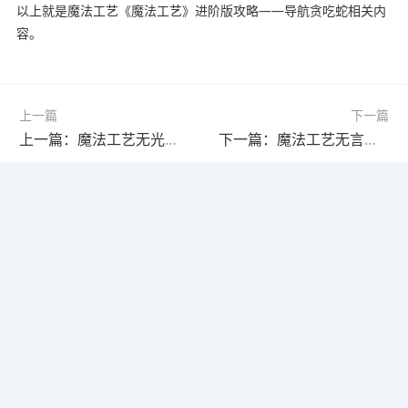
以上就是魔法工艺《魔法工艺》进阶版攻略——导航贪吃蛇相关内
容。
上一篇
下一篇
上一篇：魔法工艺无光之杖搭配技巧：导航啃大瓜如何高效充能？
下一篇：魔法工艺无言之杖怎么搭配？进阶技巧全解析
相关文章
冒险寻宝打败魔王，新手常见问题答疑全解析
冒险寻宝打败魔王的萌新隐藏技巧2.0.5版
打魔王装备怎么选？词条优先级全解析
战士阵容搭配秘籍！如何高效击败魔王战斗？
第二赛季装备筛选指南，输出装备如何高效选择？
冒险寻宝打败魔王四完美词条装备获取攻略