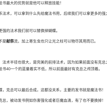
法书最大的优势就是他可以释放技能！
系法术，可以拿到什么先给魔法书用，后续我们可以拿更多的强
更强的法术我们就可以替换掉蝴蝶。
不是
献祭
流，加上寄生虫也只让光之柱可以物尽其用而已。
，法术半径也很大，是完美的前排法术，因为如果前面没有克总
法书40一个的蓝量着实不低，所以前面最好有克总之颅顶着。
蝶，克总可以最后合成，这都没关系，主要的发书就是魔法书！
克总，被动发书例如伤害强化或者巨魔血清，有了也不要换掉！