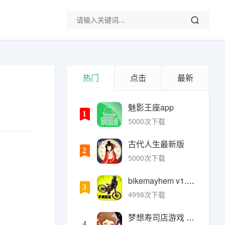
热门
点击
最新
魅影王座app
1
5000次下载
古代人生最新版
2
5000次下载
bikemayhem v1.6.2安卓版
3
4998次下载
梦想寿司店游戏 v4.14.1安卓版
4