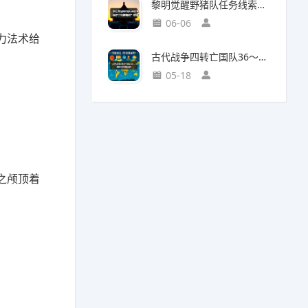
黎明觉醒野猪队任务线索断了如何继续？野猪王称号获取攻略
06-06
力法术给
古代战争四转亡国队36～38图部分推图记录
05-18
之颅顶着