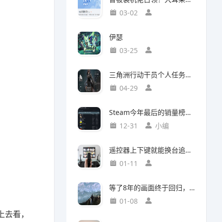
03-02
伊瑟
03-25
三角洲行动干员个人任务一览及完成建议【无名篇】
04-29
Steam今年最后的销量榜！最后赢家不是《光与影：33号远征队》
12-31
小编
遥控器上下键就能换台追剧，这款神器竟然打破了传统电视的所有限制
01-11
等了8年的画面终于回归，这个Mod竟然让《巫师3》重现当年神级预告
01-08
上去看，