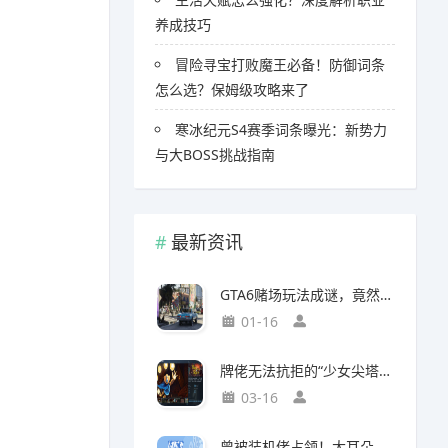
养成技巧
冒险寻宝打败魔王必备！防御词条
怎么选？保姆级攻略来了
寒冰纪元S4赛季词条曝光：新势力
与大BOSS挑战指南
最新资讯
GTA6赌场玩法成谜，竟然面临全球50国封禁风险
01-16
牌佬无法抗拒的“少女尖塔”竟然是个搜打撤？
03-16
曾被装机佬占领！大耳朵图图贴吧重归故主