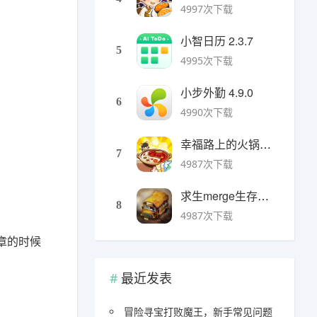
4997次下载
小智日历 2.3.7
5
4995次下载
小步外勤 4.9.0
6
4990次下载
幸福路上的火锅店官方版 v5.3.5安卓版
7
4987次下载
求生merge生存之地手机版 v1.48.0安卓版
8
4987次下载
章的时候
最近发表
冒险寻宝打败魔王，新手常见问题