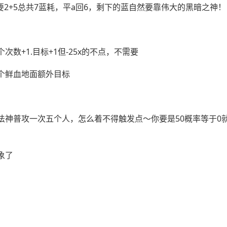
要2+5总共7蓝耗，平a回6，剩下的蓝自然要靠伟大的黑暗之神！
+1.目标+1但-25x的不点，不需要
个鲜血地面额外目标
法神普攻一次五个人，怎么着不得触发点～你要是50概率等于0
象了