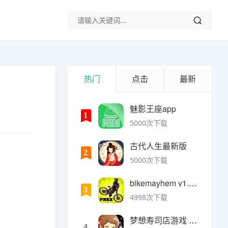
热门
点击
最新
魅影王座app
1
5000次下载
古代人生最新版
2
5000次下载
bikemayhem v1.6.2安卓版
3
4998次下载
梦想寿司店游戏 v4.14.1安卓版
4