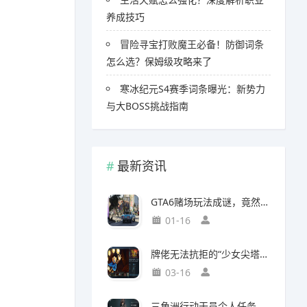
养成技巧
冒险寻宝打败魔王必备！防御词条
怎么选？保姆级攻略来了
寒冰纪元S4赛季词条曝光：新势力
与大BOSS挑战指南
最新资讯
GTA6赌场玩法成谜，竟然面临全球50国封禁风险
01-16
牌佬无法抗拒的“少女尖塔”竟然是个搜打撤？
03-16
三角洲行动干员个人任务一览及完成建议【无名篇】