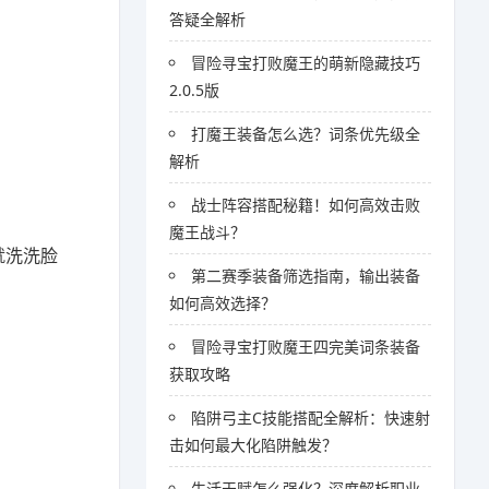
答疑全解析
冒险寻宝打败魔王的萌新隐藏技巧
2.0.5版
打魔王装备怎么选？词条优先级全
解析
战士阵容搭配秘籍！如何高效击败
魔王战斗？
就洗洗脸
第二赛季装备筛选指南，输出装备
如何高效选择？
冒险寻宝打败魔王四完美词条装备
获取攻略
陷阱弓主C技能搭配全解析：快速射
击如何最大化陷阱触发？
生活天赋怎么强化？深度解析职业