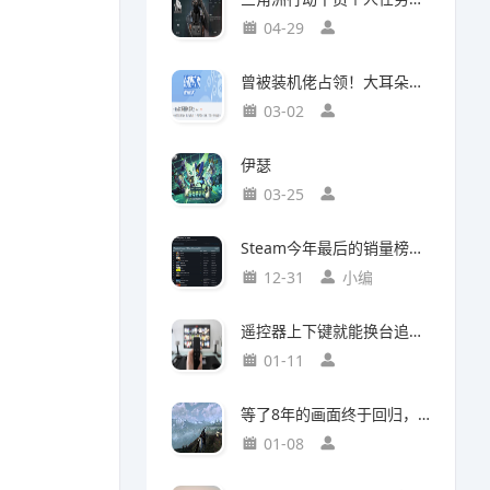
04-29
曾被装机佬占领！大耳朵图图贴吧重归故主
03-02
伊瑟
03-25
Steam今年最后的销量榜！最后赢家不是《光与影：33号远征队》
12-31
小编
遥控器上下键就能换台追剧，这款神器竟然打破了传统电视的所有限制
01-11
等了8年的画面终于回归，这个Mod竟然让《巫师3》重现当年神级预告
01-08