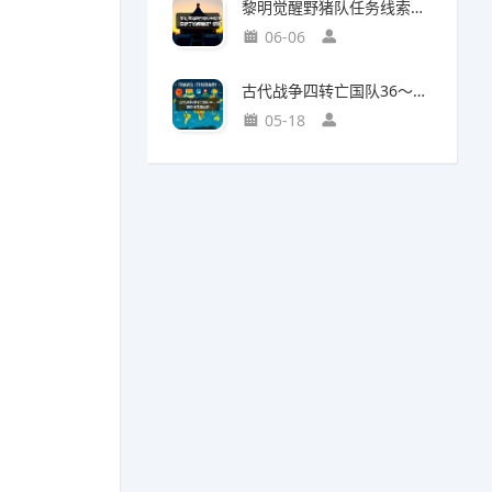
黎明觉醒野猪队任务线索断了如何继续？野猪王称号获取攻略
06-06
古代战争四转亡国队36～38图部分推图记录
05-18