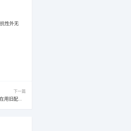
砍抗性外无
下一篇
下一篇：S9猎神使者攻略：跳跳收益暴增，你还在用旧配置？