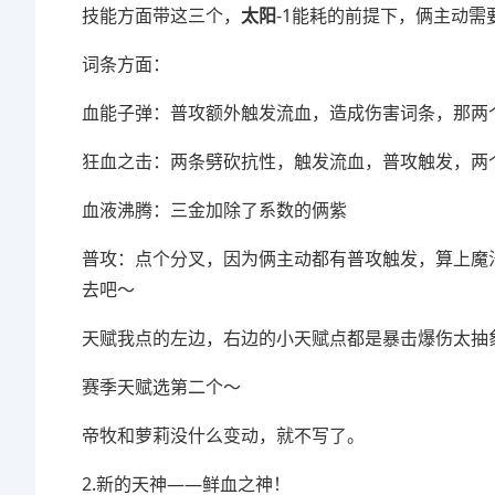
技能方面带这三个，
太阳
-1能耗的前提下，俩主动需
词条方面：
血能子弹：普攻额外触发流血，造成伤害词条，那两个次数
狂血之击：两条劈砍抗性，触发流血，普攻触发，两
血液沸腾：三金加除了系数的俩紫
普攻：点个分叉，因为俩主动都有普攻触发，算上魔
去吧～
天赋我点的左边，右边的小天赋点都是暴击爆伤太抽
赛季天赋选第二个～
帝牧和萝莉没什么变动，就不写了。
2.新的天神——鲜血之神！