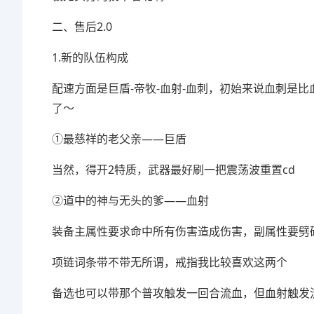
二、售后2.0
1.新的队伍构成
配速方面是巨盾-帝牧-血射-血刺，初始来说血刺是
了～
①最慈祥的老父亲——巨盾
当然，得开2特质，武器最好刷一把震荡波重置cd
②道中的神与无头的爹——血射
装备主属性要求命中所有伤害造成伤害，副属性要劈
项链词条带不带无所谓，戒指我比较喜欢这两个
备选也可以带那个普攻触发一回合流血，但血射触发