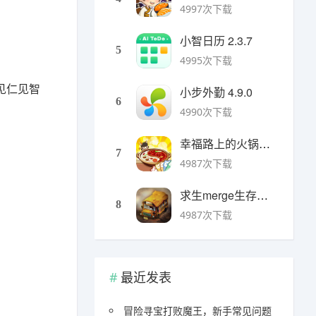
4997次下载
小智日历 2.3.7
5
4995次下载
见仁见智
小步外勤 4.9.0
6
4990次下载
幸福路上的火锅店官方版 v5.3.5安卓版
7
4987次下载
求生merge生存之地手机版 v1.48.0安卓版
8
4987次下载
最近发表
冒险寻宝打败魔王，新手常见问题