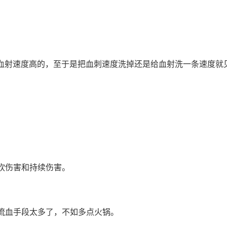
比血射速度高的，至于是把血刺速度洗掉还是给血射洗一条速度就
砍伤害和持续伤害。
流血手段太多了，不如多点火锅。