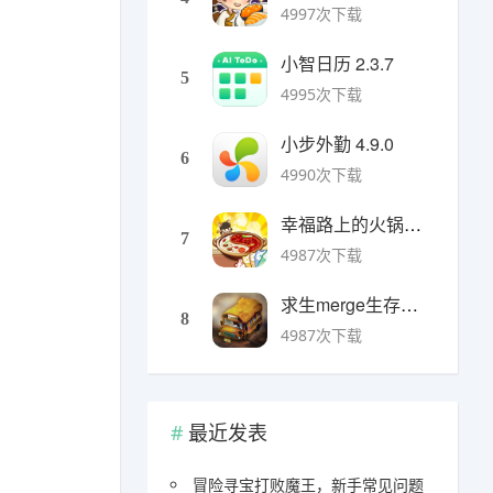
4997次下载
小智日历 2.3.7
5
4995次下载
小步外勤 4.9.0
6
4990次下载
幸福路上的火锅店官方版 v5.3.5安卓版
7
4987次下载
求生merge生存之地手机版 v1.48.0安卓版
8
4987次下载
最近发表
冒险寻宝打败魔王，新手常见问题