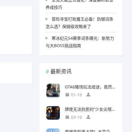
养成技巧
冒险寻宝打败魔王必备！防御词条
怎么选？保姆级攻略来了
寒冰纪元S4赛季词条曝光：新势力
与大BOSS挑战指南
最新资讯
GTA6赌场玩法成谜，竟然面临全球50国封禁风险
01-16
牌佬无法抗拒的“少女尖塔”竟然是个搜打撤？
03-16
曾被装机佬占领！大耳朵图图贴吧重归故主