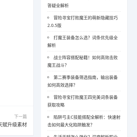
答疑全解析
冒险寻宝打败魔王的萌新隐藏技巧
2.0.5版
打魔王装备怎么选？词条优先级全
解析
战士阵容搭配秘籍！如何高效击败
魔王战斗？
第二赛季装备筛选指南，输出装备
如何高效选择？
冒险寻宝打败魔王四完美词条装备
获取攻略
下一篇
陷阱弓主C技能搭配全解析：快速射
天赋升级素材
击如何最大化陷阱触发？
生活天赋怎么强化？深度解析职业