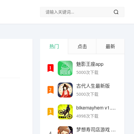
热门
点击
最新
魅影王座app
1
5000次下载
古代人生最新版
2
5000次下载
bikemayhem v1.6.2安卓版
3
4998次下载
梦想寿司店游戏 v4.14.1安卓版
4