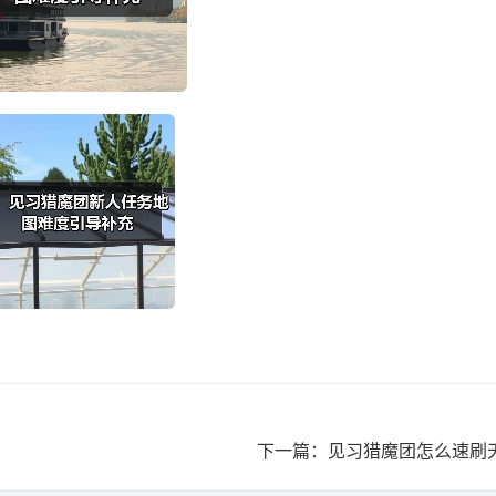
下一篇：见习猎魔团怎么速刷