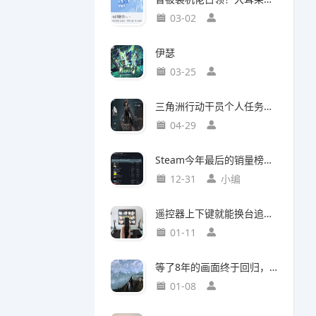
03-02
伊瑟
03-25
三角洲行动干员个人任务一览及完成建议【无名篇】
04-29
Steam今年最后的销量榜！最后赢家不是《光与影：33号远征队》
12-31
小编
遥控器上下键就能换台追剧，这款神器竟然打破了传统电视的所有限制
01-11
等了8年的画面终于回归，这个Mod竟然让《巫师3》重现当年神级预告
01-08