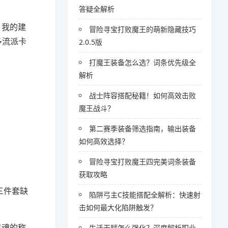
答疑全解析
，我的建
冒险寻宝打败魔王的萌新隐藏技巧
多流派卡
2.0.5版
打魔王装备怎么选？词条优先级全
解析
战士阵容搭配秘籍！如何高效击败
魔王战斗？
第二赛季装备筛选指南，输出装备
如何高效选择？
冒险寻宝打败魔王四完美词条装备
获取攻略
三件套缺
陷阱弓主C技能搭配全解析：快速射
击如何最大化陷阱触发？
灵魂的称
生活天赋怎么强化？深度解析职业