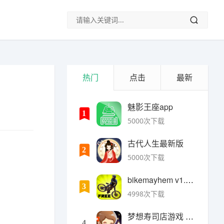
热门
点击
最新
魅影王座app
1
5000次下载
古代人生最新版
2
5000次下载
bikemayhem v1.6.2安卓版
3
4998次下载
梦想寿司店游戏 v4.14.1安卓版
4