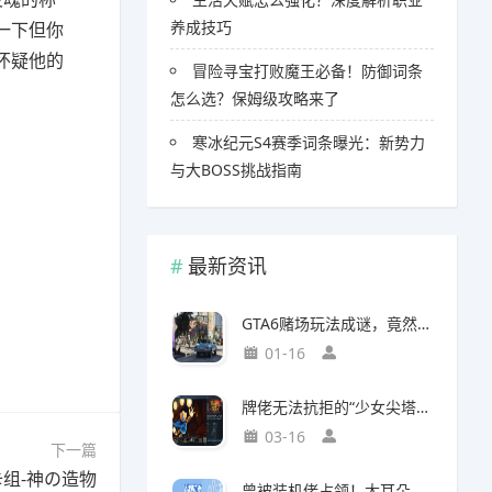
养成技巧
一下但你
怀疑他的
冒险寻宝打败魔王必备！防御词条
怎么选？保姆级攻略来了
寒冰纪元S4赛季词条曝光：新势力
与大BOSS挑战指南
最新资讯
GTA6赌场玩法成谜，竟然面临全球50国封禁风险
01-16
牌佬无法抗拒的“少女尖塔”竟然是个搜打撤？
03-16
下一篇
组-神の造物
曾被装机佬占领！大耳朵图图贴吧重归故主