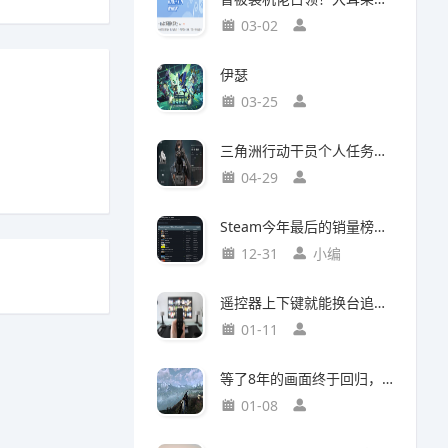
03-02
伊瑟
03-25
三角洲行动干员个人任务一览及完成建议【无名篇】
04-29
Steam今年最后的销量榜！最后赢家不是《光与影：33号远征队》
12-31
小编
遥控器上下键就能换台追剧，这款神器竟然打破了传统电视的所有限制
01-11
等了8年的画面终于回归，这个Mod竟然让《巫师3》重现当年神级预告
01-08