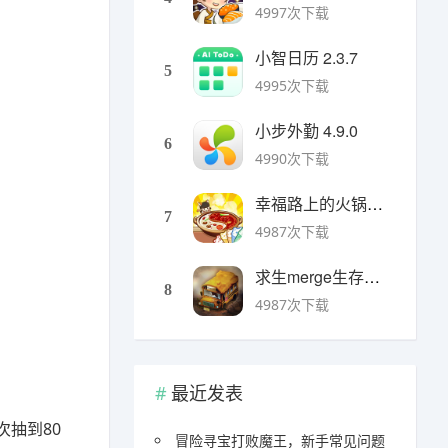
4997次下载
小智日历 2.3.7
5
4995次下载
小步外勤 4.9.0
6
4990次下载
幸福路上的火锅店官方版 v5.3.5安卓版
7
4987次下载
求生merge生存之地手机版 v1.48.0安卓版
8
4987次下载
最近发表
次抽到80
冒险寻宝打败魔王，新手常见问题