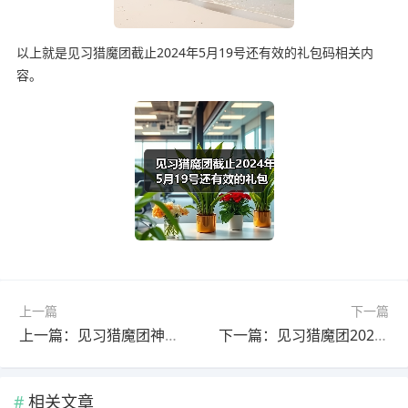
以上就是见习猎魔团截止2024年5月19号还有效的礼包码相关内
容。
上一篇
下一篇
上一篇：见习猎魔团神圣卡组-神の造物
下一篇：见习猎魔团2024年6月还有效的礼包码新人快来80抽礼包
相关文章