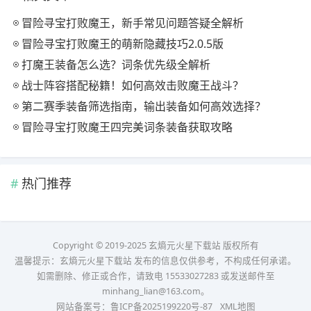
冒险寻宝打败魔王，新手常见问题答疑全解析
冒险寻宝打败魔王的萌新隐藏技巧2.0.5版
打魔王装备怎么选？词条优先级全解析
战士阵容搭配秘籍！如何高效击败魔王战斗？
第二赛季装备筛选指南，输出装备如何高效选择？
冒险寻宝打败魔王四完美词条装备获取攻略
热门推荐
Copyright © 2019-2025 玄熵元火星下载站 版权所有
温馨提示：玄熵元火星下载站 发布的信息仅供参考，不构成任何承诺。
如需删除、修正或合作，请致电 15533027283 或发送邮件至
minhang_lian@163.com。
网站备案号：
鲁ICP备2025199220号-87
XML地图