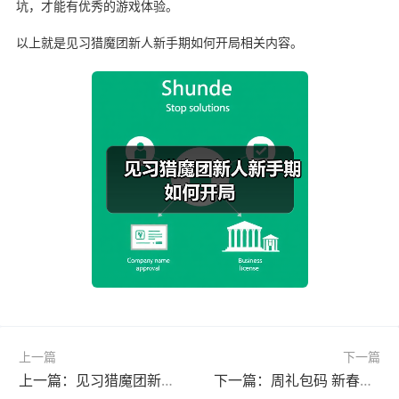
坑，才能有优秀的游戏体验。
以上就是见习猎魔团新人新手期如何开局相关内容。
上一篇
下一篇
上一篇：见习猎魔团新版魅影攻略
下一篇：周礼包码 新春福利 放送 活动倒计时