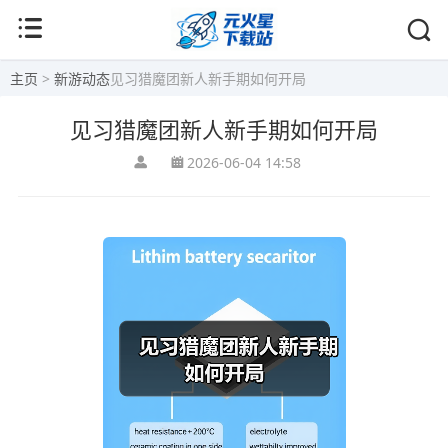
主页
>
新游动态
见习猎魔团新人新手期如何开局
见习猎魔团新人新手期如何开局
2026-06-04 14:58