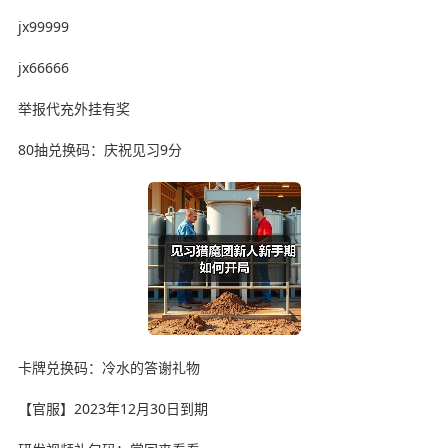
jx99999
jx66666
举报代充外挂有奖
80抽兑换码：庆祝见习9分
卡牌兑换码：冷水的答谢礼物
【官服】2023年12月30日到期