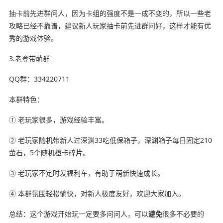
抽卡前先进群问人，因为卡组的强度不是一成不变的，所以一些老
攻略已经不靠谱，建议新人玩家抽卡前先进群问好，这样才能有优
秀的游戏体验。
3.老登带萌群
QQ群：334220711
本群特色：
① 老玩家很多，游戏经验丰富。
② 老玩家随机带新人过深渊33吃低保箱子，深渊箱子每日固定210
萤石，5个随机橙卡碎
片
。
③ 老玩家不定时发福利车，有助于萌新快速成长。
④ 本群氛围轻松愉快，对新人极度友好，欢迎大家加入。
总结：这个游戏开始玩一定要多问问人，可以
避免
很多不必要的