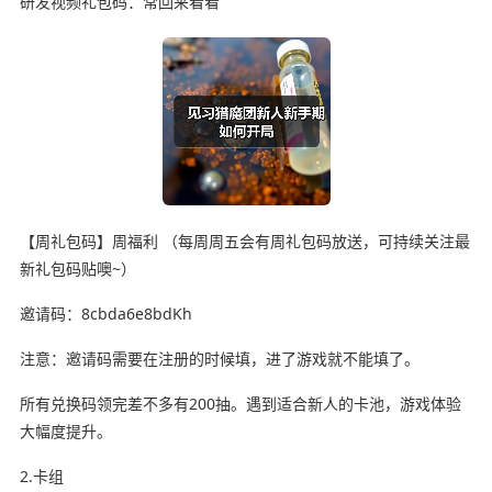
研发视频礼包码：常回来看看
【周礼包码】周福利 （每周周五会有周礼包码放送，可持续关注最
新礼包码贴噢~）
邀请码：8cbda6e8bdKh
注意：邀请码需要在注册的时候填，进了游戏就不能填了。
所有兑换码领完差不多有200抽。遇到适合新人的卡池，游戏体验
大幅度提升。
2.卡组