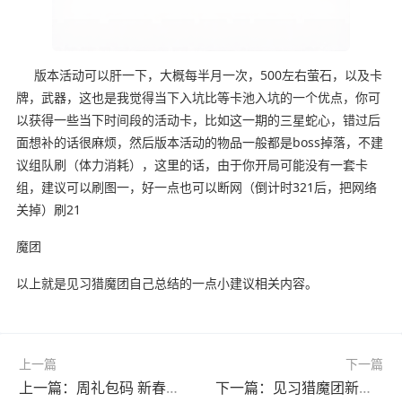
版本活动可以肝一下，大概每半月一次，500左右萤石，以及卡
牌，武器，这也是我觉得当下入坑比等卡池入坑的一个优点，你可
以获得一些当下时间段的活动卡，比如这一期的三星蛇心，错过后
面想补的话很麻烦，然后版本活动的物品一般都是boss掉落，不建
议组队刷（体力消耗），这里的话，由于你开局可能没有一套卡
组，建议可以刷图一，好一点也可以断网（倒计时321后，把网络
关掉）刷21
魔团
以上就是见习猎魔团自己总结的一点小建议相关内容。
上一篇
下一篇
上一篇：周礼包码 新春福利 放送 活动倒计时
下一篇：见习猎魔团新年礼包码福利大放送