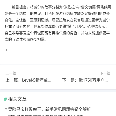
编剧坦言，将威尔的故事分裂为“米佐拉”与“雷文伽德”两条线可
能是一个结构上的失误，且角色在游戏结局中缺乏足够鲜明的成长
变化，这让他一直感到遗憾。尽管拉瑞安在发售后通过更新为威尔
补充了部分内容，但其整体戏份仍显得“慢了几步”。范奥德表示，
自己非常喜爱这个真诚而富有英雄气概的角色，并为未能提供更丰
富的互动体验而感到抱歉。
0
上一篇
下一篇
上一篇：Level-5新年放大招，两款旗舰游戏免费更新，内容竟然这么丰富
下一篇：近1750万用户信息泄露，攻击者竟用这种意想不到的方式得手
相关文章
冒险寻宝打败魔王，新手常见问题答疑全解析