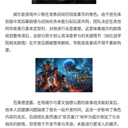
威尔是游戏中少数在发售前经历彻底重写的角色。由于抢先体
验版中其招募剧情与初始任务未能引起玩家共鸣，团队决定在其他
同伴故事已基本定型时，对他进行全盘重塑。这意味着威尔的剧情
规划整体滞后，且部分原计划让其深度参与的关键情节（如红战学
院相关剧情）在开发后期被整体删除，导致其故事线不得不重新构
建。
范奥德透露，在将威尔与雷文伽德公爵的故事线关联起来后，
他本人因健康问题缺席了很长一段开发时间，这进一步影响了角色
内容的充实。后续团队虽然通过“安苏巢穴”地牢为威尔增加了与龙
相关的剧情，但受限于开发节奏与资源，未能进行更深入的展开。