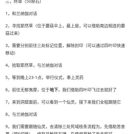
三，终章（50原石）
1，和兰纳伽对话
2，寻找耶然草（位于蘑菇伞上，最上层，可以借助南边相连的蘑
菇过来）
3，需要分别前往三处标记位置，解除封印（可以通过四叶印快速
移动）
4，拾取耶然草，与兰纳伽对话
5，等到晚上23-1点，举行仪式，奉上灵药
6，前往无郁夷摩，位于
地下
，我们借助四叶印飞过去就好了
7，来到洞窟面前，可以看到一个仙灵，接下来我们全程跟随它
8，与兰纳伽对话
9，我们需要跟随仙灵，去清除三处死域枝条流程为，先借助苦舍
果（按E切换），修复并触碰石碑，在使用草种子攻击即可