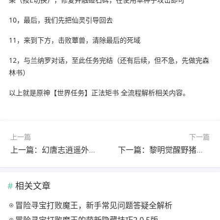
10，最后，我们先把仙灵引导回去
11，来到下方，击败蕈兽，清除最后的死域
12，与兰纳罗对话，至此任务完结（还有后续，但不急，先做完森
林书）
以上就是原神【世界任务】正法矩书 全流程解析相关内容。
上一篇
下一篇
上一篇：幻唐志逍遥外传强势门派推荐，萌新闭眼选这里！
下一篇：黎明觉醒野猪队任务线索断了如何继续？野猪王称号获取攻略
相关文章
冒险寻宝打败魔王，新手常见问题答疑全解析
冒险寻宝打败魔王的萌新隐藏技巧2.0.5版