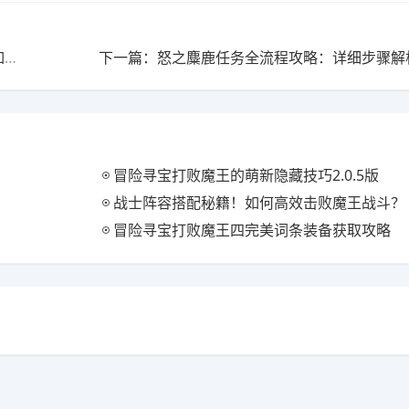
上一篇：原神须弥新地图亮点解析：四叶印与三相植物如何提升探索体验？
冒险寻宝打败魔王的萌新隐藏技巧2.0.5版
战士阵容搭配秘籍！如何高效击败魔王战斗？
冒险寻宝打败魔王四完美词条装备获取攻略