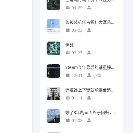
04-29
曾被装机佬占领！大耳朵图图贴吧重归故主
03-02
伊瑟
03-25
Steam今年最后的销量榜！最后赢家不是《光与影：33号远征队》
12-31
小编
遥控器上下键就能换台追剧，这款神器竟然打破了传统电视的所有限制
01-11
等了8年的画面终于回归，这个Mod竟然让《巫师3》重现当年神级预告
01-08