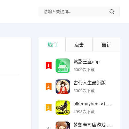
热门
点击
最新
魅影王座app
1
5000次下载
古代人生最新版
2
5000次下载
bikemayhem v1.6.2安卓版
3
4998次下载
梦想寿司店游戏 v4.14.1安卓版
4