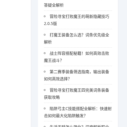
答疑全解析
冒险寻宝打败魔王的萌新隐藏技巧
2.0.5版
打魔王装备怎么选？词条优先级全
解析
战士阵容搭配秘籍！如何高效击败
魔王战斗？
第二赛季装备筛选指南，输出装备
如何高效选择？
冒险寻宝打败魔王四完美词条装备
获取攻略
陷阱弓主C技能搭配全解析：快速射
击如何最大化陷阱触发？
生活天赋怎么强化？深度解析职业