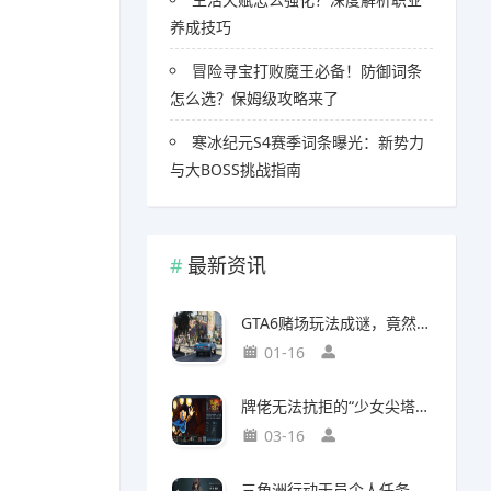
养成技巧
冒险寻宝打败魔王必备！防御词条
怎么选？保姆级攻略来了
寒冰纪元S4赛季词条曝光：新势力
与大BOSS挑战指南
最新资讯
GTA6赌场玩法成谜，竟然面临全球50国封禁风险
01-16
牌佬无法抗拒的“少女尖塔”竟然是个搜打撤？
03-16
三角洲行动干员个人任务一览及完成建议【无名篇】