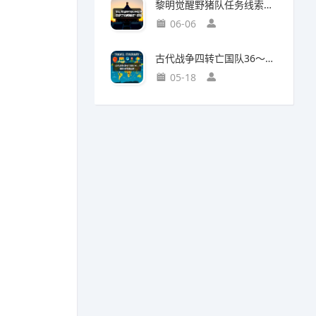
黎明觉醒野猪队任务线索断了如何继续？野猪王称号获取攻略
06-06
古代战争四转亡国队36～38图部分推图记录
05-18