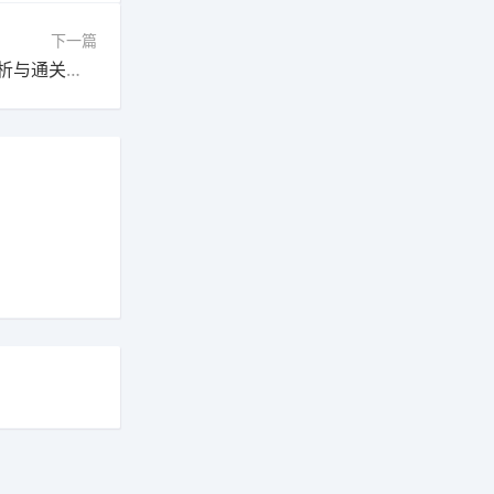
下一篇
下一篇：怒之麋鹿任务全流程攻略：详细步骤解析与通关技巧