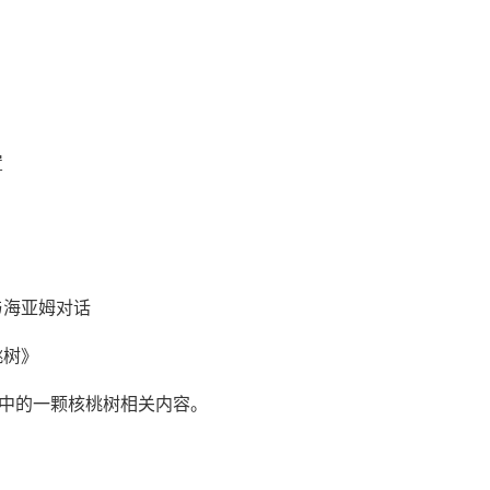
置
与海亚姆对话
桃树》
园中的一颗核桃树相关内容。