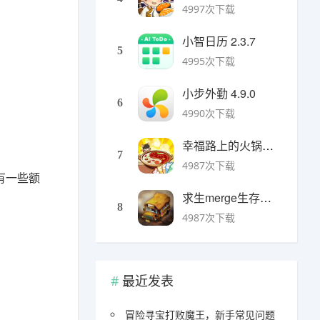
4997次下载
小智日历 2.3.7
5
4995次下载
小步外勤 4.9.0
6
4990次下载
幸福路上的火锅店官方版 v5.3.5安卓版
7
4987次下载
有一些额
求生merge生存之地手机版 v1.48.0安卓版
8
4987次下载
最近发表
冒险寻宝打败魔王，新手常见问题