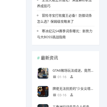
养成技巧
冒险寻宝打败魔王必备！防御词条
怎么选？保姆级攻略来了
寒冰纪元S4赛季词条曝光：新势力
与大BOSS挑战指南
最新资讯
GTA6赌场玩法成谜，竟然面临全球50国封禁风险
01-16
牌佬无法抗拒的“少女尖塔”竟然是个搜打撤？
03-16
三角洲行动干员个人任务一览及完成建议【无名篇】