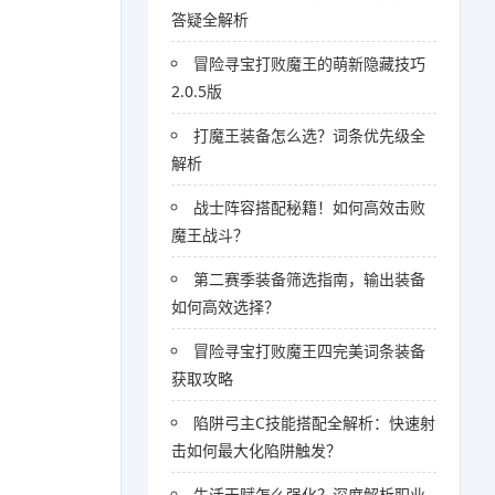
答疑全解析
冒险寻宝打败魔王的萌新隐藏技巧
2.0.5版
打魔王装备怎么选？词条优先级全
解析
战士阵容搭配秘籍！如何高效击败
魔王战斗？
第二赛季装备筛选指南，输出装备
如何高效选择？
冒险寻宝打败魔王四完美词条装备
获取攻略
陷阱弓主C技能搭配全解析：快速射
击如何最大化陷阱触发？
生活天赋怎么强化？深度解析职业