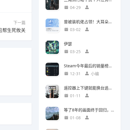
04-29
曾被装机佬占领！大耳朵图图贴吧重归故主
下一篇
03-02
丑帮生死攸关
伊瑟
03-25
Steam今年最后的销量榜！最后赢家不是《光与影：33号远征队》
12-31
小编
遥控器上下键就能换台追剧，这款神器竟然打破了传统电视的所有限制
01-11
等了8年的画面终于回归，这个Mod竟然让《巫师3》重现当年神级预告
01-08