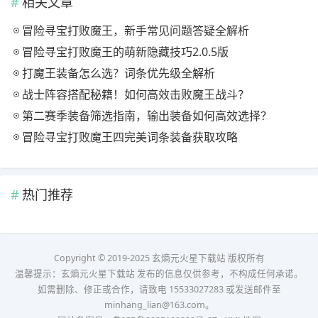
相关文章
冒险寻宝打败魔王，新手常见问题答疑全解析
冒险寻宝打败魔王的萌新隐藏技巧2.0.5版
打魔王装备怎么选？词条优先级全解析
战士阵容搭配秘籍！如何高效击败魔王战斗？
第二赛季装备筛选指南，输出装备如何高效选择？
冒险寻宝打败魔王四完美词条装备获取攻略
热门推荐
Copyright © 2019-2025 玄熵元火星下载站 版权所有
温馨提示：玄熵元火星下载站 发布的信息仅供参考，不构成任何承诺。
如需删除、修正或合作，请致电 15533027283 或发送邮件至
minhang_lian@163.com。