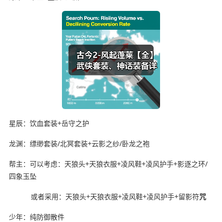
星辰：饮血套装+岳守之护
龙渊：缥缈套装/北冥套装+云影之纱/卧龙之袍
帮主：可以考虑：天狼头+天狼衣服+凌风鞋+凌风护手+影逐之环/
四象玉坠
或者采用：天狼头+天狼衣服+凌风鞋+凌风护手+留影符
咒
少年：纯防御散件