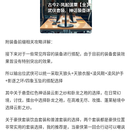
附装备前缀相关攻略详解：
接下来对于一些常见阵容的装备进行搭配，由于目前的装备套装效
果皆没有特别突出的效果，
所以输出位武侠可以统一采取天狼头+天狼衣服+凌风鞋+凌风护手
+影逐之环/四象玉坠的搭配选择
其中关于悬壶红色神话装云影之纱和卧龙之袍的选择，在日常幻
境，讨伐，擂台中选择卧龙之袍，在高难无尽、攻擂、蓬莱秘境中
选择云影之纱。
关于豪侠套装饮血套装和普渡套装的选择，两个套装都是豪侠位置
非常实用的套装选择，我的推荐是，当豪侠第一回合行动可以嘲讽