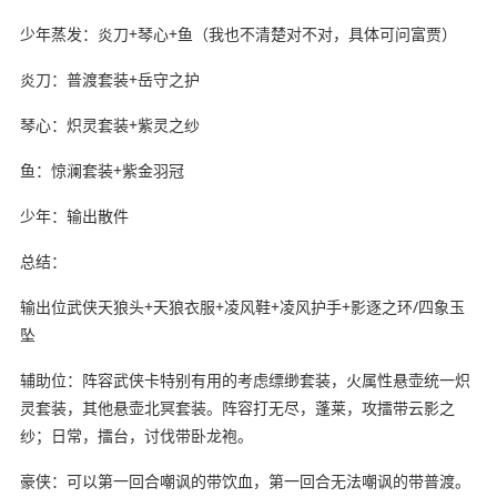
少年蒸发：炎刀+琴心+鱼（我也不清楚对不对，具体可问富贾）
炎刀：普渡套装+岳守之护
琴心：炽灵套装+紫灵之纱
鱼：惊澜套装+紫金羽冠
少年：输出散件
总结：
输出位武侠天狼头+天狼衣服+凌风鞋+凌风护手+影逐之环/四象玉
坠
辅助位：阵容武侠卡特别有用的考虑缥缈套装，火属性悬壶统一炽
灵套装，其他悬壶北冥套装。阵容打无尽，蓬莱，攻擂带云影之
纱；日常，擂台，讨伐带卧龙袍。
豪侠：可以第一回合嘲讽的带饮血，第一回合无法嘲讽的带普渡。