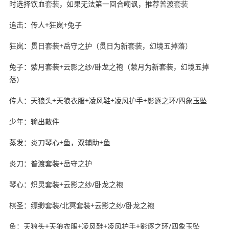
时选择饮血套装，如果无法第一回合嘲讽，推荐普渡套装
追击：传人+狂岚+兔子
狂岚：贯日套装+岳守之护（贯日为新套装，幻境五掉落）
兔子：萦月套装+云影之纱/卧龙之袍（萦月为新套装，幻境五掉
落）
传人：天狼头+天狼衣服+凌风鞋+凌风护手+影逐之环/四象玉坠
少年：输出散件
蒸发：炎刀琴心+鱼，双辅助+鱼
炎刀：普渡套装+岳守之护
琴心：炽灵套装+云影之纱/卧龙之袍
棋圣：缥缈套装/北冥套装+云影之纱/卧龙之袍
鱼：天狼头+天狼衣服+凌风鞋+凌风护手+影逐之环/四象玉坠