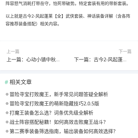
阵容怒气消耗打带岳守，怕死带破势。特定套装有用的带新套装。
以上就是古今2-风起蓬莱【全】武侠套装、神话装备详解（含各阵
容推荐装备搭配）相关内容。
上一篇
下一篇
上一篇：心动小镇中秋节限定家具泡泡(合集)
下一篇：古今2-风起蓬莱新手如何开荒，超详细攻略
相关文章
冒险寻宝打败魔王，新手常见问题答疑全解析
冒险寻宝打败魔王的萌新隐藏技巧2.0.5版
打魔王装备怎么选？词条优先级全解析
战士阵容搭配秘籍！如何高效击败魔王战斗？
第二赛季装备筛选指南，输出装备如何高效选择？