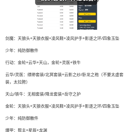
剑魔：天狼头+天狼衣服+凌风鞋+凌风护手+影逐之环/四象玉坠
少年：纯防御散件
行动：金轮+云华+天山，金轮+灵医+铁牛
云华/灵医：缥缈套装/北冥套装+云影之纱/卧龙之袍（不要太虚套
装，太拉胯）
天山/铁牛：无相套装/降龙套装+岳守之护
金轮：天狼头+天狼衣服+凌风鞋+凌风护手+影逐之环/四象玉坠
少年：纯防御散件
爆甲：帮主+星辰+龙渊