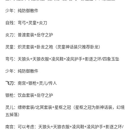
少年：纯防御散件
自残：弯弓+灵童+炎刀
炎刀：普渡套装+岳守之护
灵童：炽灵套装+卧龙之袍（灵童神话装只推荐卧龙）
弯弓：天狼头+天狼衣服+凌风鞋+凌风护手+影逐之环/四象玉坠
少年：纯防御散件
飞刀
：南宫+银枪+灵儿/传人
银枪：饮血套装+岳守之护
灵儿：缥缈套装/北冥套装+星枢之冠（星枢之冠为新神话装，幻境
五掉落）
南宫：可以考虑：天狼头+天狼衣服+凌风鞋+凌风护手+影逐之环/