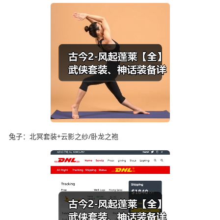
兔子：北冥套装+云影之纱/卧龙之袍