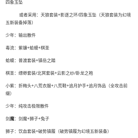
四象玉坠
或者采用：天狼套装+影逐之环/四象玉坠（天狼套装为幻境
五新装备掉落）
少年：输出散件
毒流：紫镰+蛤蟆+棋圣
蛤蟆：普渡套装+镇岳之踏
棋圣：缥缈套装/北冥套装+云影之纱/卧龙之袍
小紫：折梅头+八荒衣服+八荒鞋+追月护手+追月饰品（全攻击前
缀）
少年：纯攻击极限散件
剑
魔
：剑魔+狮子+兔子
狮子：饮血套装+破势镇履（破势镇履为幻境五新装备）