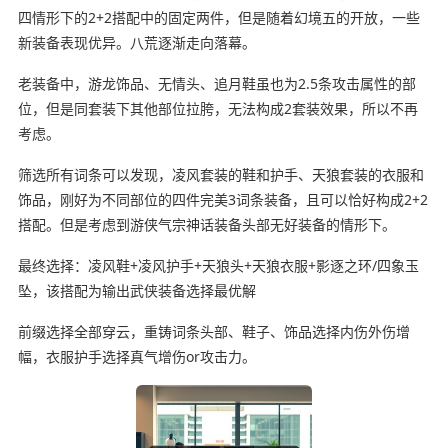
四情形下的2+2搭配中的固定两件，但是随着幻境五的开放，一些
新装备表现优异。八荒逐渐走向落幕。
老装备中，游龙饰品、无情头、追月鞋虽也为2.5条攻击属性的部
位，但是同套装下其他部位拉胯，无法构成2套装效果，所以不再
考虑。
筛选所有词条可以发现，凌风套装的鞋和护手、天狼套装的衣服和
饰品，刚好为不同部位的四件完美3词条装备，且可以恰好构成2+2
搭配。但是考虑到游侠气宗神话装备头部无好装备的情形下。
最终选择：凌风鞋+凌风护手+天狼头+天狼衣服+影逐之环/四象玉
坠，该搭配为输出武侠装备选择最优解
前缀选择全部穿云，重铸词条头部、鞋子、饰品选择内伤外伤增
幅，衣服护手选择真气增伤or攻击力。