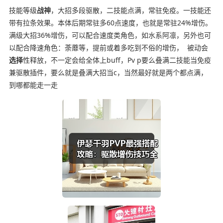
技能等级
战神
，大招多段驱散，二技能点满，常驻免疫。一技能还
带有拉条效果。本体后期常驻多60点速度，也就是常驻24%增伤。
满级大招36%增伤，可以配合速度类角色，如水系阿凛，另外也可
以配合降速角色：荼蘼等，提前或着多吃到不俗的增伤， 被动会
选择
性释放，不一定会给全体上buff，Pv p要么叠满二技能当免疫
兼驱散插件，要么就是叠满大招当c，当然最好就是两个都点满，
到哪都能走一走