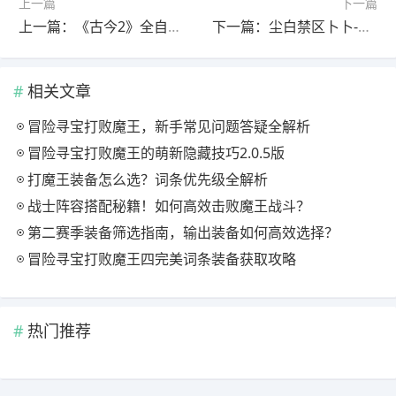
上一篇
下一篇
上一篇：《古今2》全自动自残体系攻略：天山灵童上线，大狙助阵，如何全自动挂机？
下一篇：尘白禁区卜卜-灵鉴一图流攻略详解，新手必看！
相关文章
冒险寻宝打败魔王，新手常见问题答疑全解析
冒险寻宝打败魔王的萌新隐藏技巧2.0.5版
打魔王装备怎么选？词条优先级全解析
战士阵容搭配秘籍！如何高效击败魔王战斗？
第二赛季装备筛选指南，输出装备如何高效选择？
冒险寻宝打败魔王四完美词条装备获取攻略
热门推荐