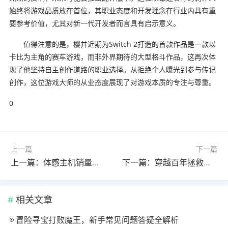
始终将游戏品质放在首位，其职业态度和开发理念在行业内具有重
要参考价值，尤其对新一代开发者而言具有启示意义。
值得注意的是，樱井近期为Switch 2打造的首款作品是一款以
卡比为主角的赛车游戏，而非外界期待的大型格斗作品，这再次体
现了他坚持自主创作道路的职业选择。从拒绝个人曝光到参与传记
创作，这位游戏大师的从业态度展现了对游戏本质的专注与尊重。
0
上一篇
下一篇
上一篇：体感主机销量超越Xbox，它靠三大秘密武器抢占家庭市场
下一篇：穿越百年拯救末日，吸血鬼猎人竟然要改变历史？
相关文章
冒险寻宝打败魔王，新手常见问题答疑全解析