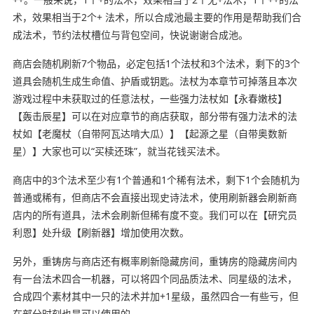
术，效果相当于2个+ 法术，所以合成池最主要的作用是帮助我们合
成法术，节约法杖槽位与背包空间，快说谢谢合成池。
商店会随机刷新7个物品，必定包括1个法杖和3个法术，剩下的3个
道具会随机生成生命值、护盾或钥匙。法杖为本章节可掉落且本次
游戏过程中未获取过的任意法杖，一些强力法杖如【永春嫩枝】
【轰击辰星】可以在对应章节的商店获取，部分带有强力法术的法
杖如【老魔杖（自带阿瓦达啃大瓜）】【起源之星（自带奥数新
星）】大家也可以“买椟还珠”，就当花钱买法术。
商店中的3个法术至少有1个普通和1个稀有法术，剩下1个会随机为
普通或稀有，但商店不会直接出现史诗法术，使用刷新器会刷新商
店内的所有道具，法术会刷新但稀有度不变。我们可以在【研究员
利恩】处升级【刷新器】增加使用次数。
另外，重铸房与商店还有概率刷新隐藏房间，重铸房的隐藏房间内
有一台法术四合一机器，可以将四个同品质法术、同星级的法术，
合成四个素材其中一只的法术并加+1星级，虽然四合一有些亏，但
在部分时刻也是可以使用的。