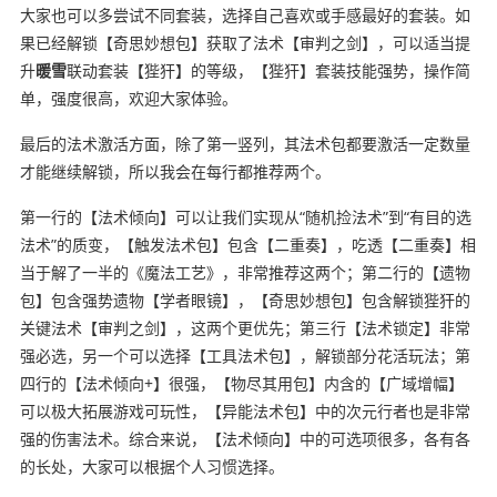
大家也可以多尝试不同套装，选择自己喜欢或手感最好的套装。如
果已经解锁【奇思妙想包】获取了法术【审判之剑】，可以适当提
升
暖雪
联动套装【狴犴】的等级，【狴犴】套装技能强势，操作简
单，强度很高，欢迎大家体验。
最后的法术激活方面，除了第一竖列，其法术包都要激活一定数量
才能继续解锁，所以我会在每行都推荐两个。
第一行的【法术倾向】可以让我们实现从“随机捡法术”到“有目的选
法术”的质变，【触发法术包】包含【二重奏】，吃透【二重奏】相
当于解了一半的《魔法工艺》，非常推荐这两个；第二行的【遗物
包】包含强势遗物【学者眼镜】，【奇思妙想包】包含解锁狴犴的
关键法术【审判之剑】，这两个更优先；第三行【法术锁定】非常
强必选，另一个可以选择【工具法术包】，解锁部分花活玩法；第
四行的【法术倾向+】很强，【物尽其用包】内含的【广域增幅】
可以极大拓展游戏可玩性，【异能法术包】中的次元行者也是非常
强的伤害法术。综合来说，【法术倾向】中的可选项很多，各有各
的长处，大家可以根据个人习惯选择。