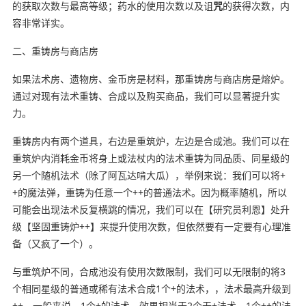
的获取次数与最高等级；药水的使用次数以及诅
咒
的获得次数，内
容非常详实。
二、重铸房与商店房
如果法术房、遗物房、金币房是材料，那重铸房与商店房是熔炉。
通过对现有法术重铸、合成以及购买商品，我们可以显著提升实
力。
重铸房内有两个道具，右边是重筑炉，左边是合成池。我们可以在
重筑炉内消耗金币将身上或法杖内的法术重铸为同品质、同星级的
另一个随机法术（除了阿瓦达啃大瓜），举例来说：我们可以将+
+的魔法弹，重铸为任意一个++的普通法术。因为概率随机，所以
可能会出现法术反复横跳的情况，我们可以在【研究员利恩】处升
级【坚固重铸炉++】来提升使用次数，但依然要有一定要有心理准
备（又疯了一个）。
与重筑炉不同，合成池没有使用次数限制，我们可以无限制的将3
个相同星级的普通或稀有法术合成1个+的法术，，法术最高升级到
++。一般来说，1个+的法术，效果相当于2个无+法术，1个++的法