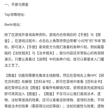
一、手册与图鉴
Tap攻略地址：
Bwiki地址：
除了在游戏外查询各种资料，游戏内也有相应的【手册】与【图
鉴】。在游戏过程中，点击右上角暂停旁边带着“小问号”的“书本”图
标，即可进入【手册】查询官方为我们准备的各种介绍，例如最基
础的【法杖相关】与【法术相关】，部分内容还非常贴心的有视频
演示。只要认真看过【说明】中的各种介绍，就可以算基本入门魔
法工艺了。
【图鉴】功能则需要先推进主线剧情，然后在营地右上角NPC【研
究员利恩】处解锁【百科全书】，即可在营地中查看【百科全书】
或在暂停后点击【图鉴】查看所有解锁内容，获得道具完成游戏后
即可将其加入【图鉴】。【图鉴】不仅可以让我们查阅法术、遗
物、法杖等道具的效果，还可以查看击败怪物、首领的次数；不同
等级法术的效果（需获得过对应等级）；法杖的属性与效果；遗物