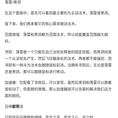
落雷/黑洞
在这个套路中，首先可以看到最主要的为主动法术，落雷或黑洞。
接下来，我们再来看它的核心需求被动法术。
范围增强：落雷和黑洞都为范围法术，所以技能覆盖范围越大越
好。
寻踪：落雷是一个只能在自己法杖处释放的固定技能，而黑洞则是
一个从法杖处产生，然后飞往瞄准处的法术。两者都不能操控，而
寻踪有一特点为法术会跟随鼠标前进。当拥有寻踪后，无论是落雷
还是黑洞，都可以跟随鼠标进行移动。
加速器：在配备了寻踪后，可以发现，虽然后黑洞和落雷可以跟着
鼠标动了，但是跑的很慢，那么加速器就可以完美的解决我们这方
面的困扰。
召唤
献祭
流
已知目前召唤物有啵啵、克总之手、克总之心、光之柱。