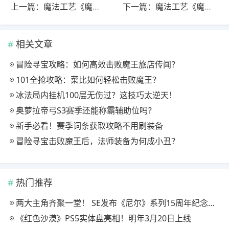
上一篇：魔法工艺《魔法工艺》攻略——如何搭配出强力法术
下一篇：魔法工艺《魔法工艺》游戏百科之常见名词解释
相关文章
冒险寻宝攻略：如何高效击败魔王旅店传闻？
101全抢攻略：菜比如何轻松击败魔王？
冰法局内挂机100层无伤过？这技巧太逆天！
奥萝拉帝弓S3赛季还能称霸辅助位吗？
新手必看！赛季词条获取攻略不用刷装备
冒险寻宝击败魔王后，法师装备为何成小丑？
热门推荐
两大主角齐聚一堂！ SE发布《尼尔》系列15周年纪念典藏套装
《红色沙漠》PS5实体盘亮相！明年3月20日上线