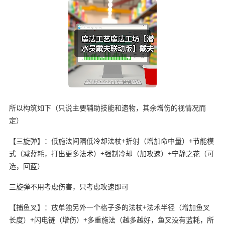
所以构筑如下（只说主要辅助技能和遗物，其余增伤的视情况而
定）
【三旋弹】：低施法间隔低冷却法杖+折射（增加命中量）+节能模
式（减蓝耗，打出更多法术）+强制冷却（加攻速）+宁静之花（可
选，回蓝）
三旋弹不用考虑伤害，只考虑攻速即可
【捕鱼叉】：放单独另外一个格子多的法杖+法术半径（增加鱼叉
长度）+闪电链（增伤）+多重施法（越多越好，鱼叉没有蓝耗，所