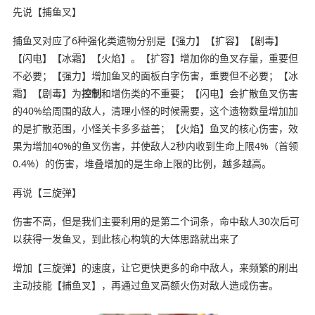
先说【捕鱼叉】
捕鱼叉对应了6种强化类遗物分别是【强力】【扩容】【剧毒】
【闪电】【冰霜】【火焰】。【扩容】增加你的鱼叉存量，重要但
不必要；【强力】增加鱼叉的面板白字伤害，重要但不必要；【冰
霜】【剧毒】为
控制
和增伤类的不重要；【闪电】会扩散鱼叉伤害
的40%给周围的敌人，清理小怪的时候需要，这个遗物数量增加加
的是扩散范围，小怪关卡多多益善；【火焰】鱼叉的核心伤害，效
果为增加40%的鱼叉伤害，并使敌人2秒内收到生命上限4%（首领
0.4%）的伤害，堆叠增加的是生命上限的比例，越多越高。
再说【三旋弹】
伤害不高，但是我们主要利用的是第二个词条，命中敌人30次后可
以获得一发鱼叉，到此核心构筑的大体思路就出来了
增加【三旋弹】的速度，让它更快更多的命中敌人，来频繁的刷出
主动技能【捕鱼叉】，再通过鱼叉高额火伤对敌人造成伤害。