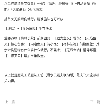
以单纯增加鱼叉数量）+分裂（清理小怪很好用）+自动导航（智
能）+火焰晶石（强化伤害）
捕鱼叉无脑增伤就行，精准施法也可以放
【增幅】+【奥数屏障】生存法术
重要遗物【梅林长靴】前期回蓝；【强力鱼叉】增伤；【火焰鱼
叉】核心伤害；【闪电鱼叉】清小怪；【梅林法袍】前期回蓝；其
余增伤遗物有什么拿什么就行，不强求；【无尽宝箱】懂得都懂；
【白银罗盘】增加宝箱数量。
以上就是魔法工艺魔法工坊【潜水员戴夫联动版】戴夫飞叉流派相
关内容。
上一篇
下一篇