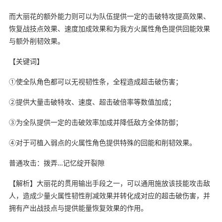
而大丽花的额外能力则可以为队伍提供一定的击破特攻提高效果、
恢复战技点效果、速度加成效果和为我方火属性角色提供回能效果
与额外削韧效果。
【关键词】
①使全队角色都可以无视韧性条，全程造成超击破伤害；
②提供大量击破特攻、速度、超击破倍率等数值加成；
③为全队提供一定的击破效率加成并降低敌方全体防御；
④对于可植入弱点的火属性角色提供特殊的回能和削韧效果。
普通攻击：拨弄…记忆绽开裂隙
【解析】大丽花的贯用输出手段之一，可以通用施放该技能攻击敌
人，造成少量火属性韧性削减效果并转化成对应的超击破伤害，并
拥有产出战技点与提供能量恢复效果的作用。