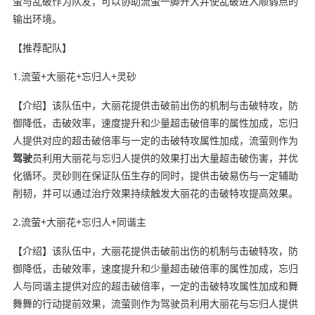
萤与乱破作为队友，可以协助流萤一脚开大并使乱破进入顺弱点的
输出环境。
【推荐配队】
1.流萤+大丽花+忘归人+灵砂
【介绍】该队伍中，大丽花提供击破前出伤的机制与击破特攻，防
御降低，击破效率，速度提升和少量超击破倍率的属性加成，忘归
人提供对应的超击破倍率与一定的击破特攻属性加成，流萤则作为
驾驶
员利用大丽花与忘归人提供的效果打出大量超击破伤害，并优
化循环。灵砂则在保证队伍生存的同时，提供击破易伤与一定辅助
削韧，并可以通过治疗效果持续触发大丽花的击破特攻提高效果。
2.流萤+大丽花+忘归人+同谐主
【介绍】该队伍中，大丽花提供击破前出伤的机制与击破特攻，防
御降低，击破效率，速度提升和少量超击破倍率的属性加成，忘归
人与同谐主提供对应的超击破倍率，一定的击破特攻属性加成和舞
舞舞的行动提前效果，流萤则作为驾驶员利用大丽花与忘归人提供