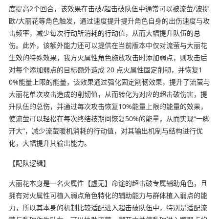
度提高2个回合，该效果在击破/超击破队伍中通常可以被流萤/波提
欧/大丽花等角色触发，通过速度提升提升角色自身的出伤速度与攻
击频率，减少每次行动所消耗的行动值，从而大幅提升队伍的总
伤。此外，该额外能力还可以提供在当前版本中仅对流萤与大丽花
生效的特殊效果，我方火属性角色施放攻击时添加弱点，则攻击后
对每个添加弱点的目标额外造成 20 点火属性固定削韧，并恢复1
0%能量上限的能量，该效果通过强化固定削韧效果，提升了流萤与
大丽花单次攻击造成的削韧值，从而转化为对应的超击破伤害，提
升队伍的总伤，并通过每次攻击恢复10%能量上限的能量的效果，
使流萤可以轻松在每次终结技期间恢复50%的能量，从而实现“一脚
开大”，减少流萤暖机消耗的行动值，对其输出机制与结构进行优
化，大幅提升其输出能力。
【配队逻辑】
大丽花本身是一名火属性【虚无】命途的超击破专属辅助角色，且
拥有对火属性可植入弱点角色特化的辅助能力与群体植入弱点的能
力，所以其本身的机制比较适配进入超击破队伍中，特别是适配流