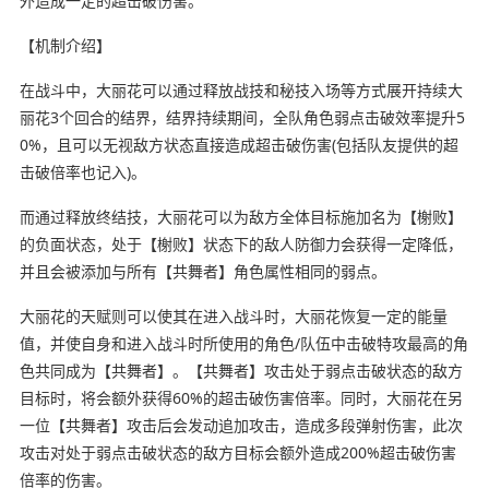
外造成一定的超击破伤害。
【机制介绍】
在战斗中，大丽花可以通过释放战技和秘技入场等方式展开持续大
丽花3个回合的结界，结界持续期间，全队角色弱点击破效率提升5
0%，且可以无视敌方状态直接造成超击破伤害(包括队友提供的超
击破倍率也记入)。
而通过释放终结技，大丽花可以为敌方全体目标施加名为【榭败】
的负面状态，处于【榭败】状态下的敌人防御力会获得一定降低，
并且会被添加与所有【共舞者】角色属性相同的弱点。
大丽花的天赋则可以使其在进入战斗时，大丽花恢复一定的能量
值，并使自身和进入战斗时所使用的角色/队伍中击破特攻最高的角
色共同成为【共舞者】。【共舞者】攻击处于弱点击破状态的敌方
目标时，将会额外获得60%的超击破伤害倍率。同时，大丽花在另
一位【共舞者】攻击后会发动追加攻击，造成多段弹射伤害，此次
攻击对处于弱点击破状态的敌方目标会额外造成200%超击破伤害
倍率的伤害。