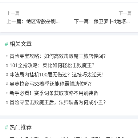
上一篇
下一篇
上一篇：绝区零般岳刷什么驱动盘？这一篇就够了！
下一篇：保卫萝卜4炮塔数据
相关文章
冒险寻宝攻略：如何高效击败魔王旅店传闻？
101全抢攻略：菜比如何轻松击败魔王？
冰法局内挂机100层无伤过？这技巧太逆天！
奥萝拉帝弓S3赛季还能称霸辅助位吗？
新手必看！赛季词条获取攻略不用刷装备
冒险寻宝击败魔王后，法师装备为何成小丑？
热门推荐