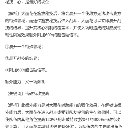
秘技：心，是最好的坟茔
【解析】大丽花在施放秘技后，将会展开一个使敌方无法攻击我方
的特殊领域，而通过施放秘技后进入战斗，大丽花可以立即展开战
技的结界，提升其核心机制的覆盖率，并使入场时造成的对应属性
韧性削减效果额外附加60%的超击破倍率。
①展开一个特殊领域；
②展开战技的结界；
③附加60%超击破倍率。
额外能力：又一场葬礼
【关键词】击破特攻提高
【解析】此额外能力是对大丽花辅助能力的强化效果，在解锁该额
外能力后，大丽花在进入战斗或受到队友提供的生存效果时，可以
使队伍内其他角色提高120%+的击破特攻(按0+1约300%击破特攻
来计算，且大丽花星魂对该效果有强化)，为队伍内的主要输出角色