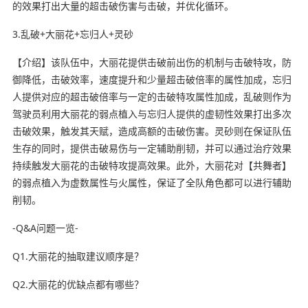
的效果打出大量的超击破伤害与击破，并优化循环。
3.乱破+大丽花+忘归人+灵砂
【介绍】该队伍中，大丽花提供击破前出伤的机制与击破特攻，防
御降低，击破效率，速度提升和少量超击破倍率的属性加成，忘归
人提供对应的超击破倍率与一定的击破特攻属性加成，乱破则作为
驾驶员利用大丽花的弱点植入与忘归人提供的虚韧性效果打出多次
击破效果，触发其天赋，造成高额的击破伤害。灵砂则在保证队伍
生存的同时，提供击破易伤与一定辅助削韧，并可以通过治疗效果
持续触发大丽花的击破特攻提高效果。此外，大丽花对【共舞者】
的弱点植入为虚数属性与火属性，保证了全队角色都可以进行辅助
削韧。
-Q&A问题一览-
Q1.大丽花的抽取建议顺序是？
Q2.大丽花的优缺点都有哪些？