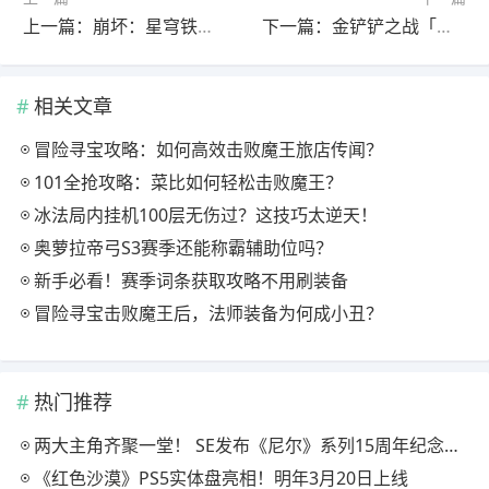
上一篇：崩坏：星穹铁道【V3.7攻略】大丽花前瞻攻略，涵盖配装选择、配队推荐、技能加点
下一篇：金铲铲之战「英雄联盟传奇」赛季攻略一篇全了解
相关文章
冒险寻宝攻略：如何高效击败魔王旅店传闻？
101全抢攻略：菜比如何轻松击败魔王？
冰法局内挂机100层无伤过？这技巧太逆天！
奥萝拉帝弓S3赛季还能称霸辅助位吗？
新手必看！赛季词条获取攻略不用刷装备
冒险寻宝击败魔王后，法师装备为何成小丑？
热门推荐
两大主角齐聚一堂！ SE发布《尼尔》系列15周年纪念典藏套装
《红色沙漠》PS5实体盘亮相！明年3月20日上线