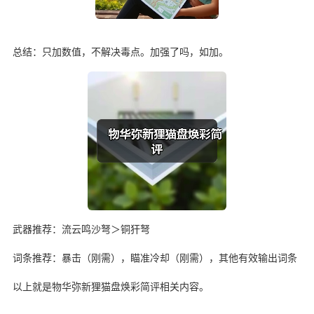
总结：只加数值，不解决毒点。加强了吗，如加。
武器推荐：流云鸣沙弩＞铜犴弩
词条推荐：暴击（刚需），瞄准冷却（刚需），其他有效输出词条
以上就是物华弥新狸猫盘焕彩简评相关内容。