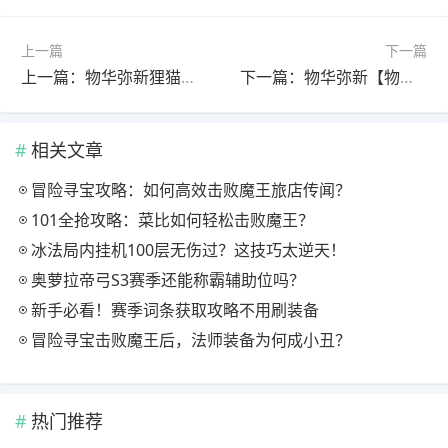
上一篇
下一篇
上一篇：物华弥新狸猫盘角色介绍ฅ՞•ﻌ•՞ฅ
下一篇：物华弥新【物华弥新】狸猫盘新版一图流
相关文章
冒险寻宝攻略：如何高效击败魔王旅店传闻？
101全抢攻略：菜比如何轻松击败魔王？
冰法局内挂机100层无伤过？这技巧太逆天！
奥萝拉帝弓S3赛季还能称霸辅助位吗？
新手必看！赛季词条获取攻略不用刷装备
冒险寻宝击败魔王后，法师装备为何成小丑？
热门推荐