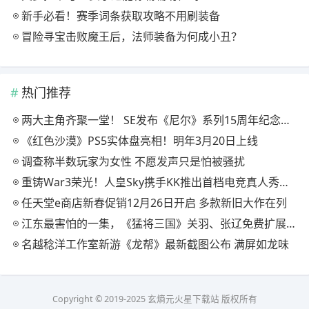
新手必看！赛季词条获取攻略不用刷装备
冒险寻宝击败魔王后，法师装备为何成小丑？
热门推荐
两大主角齐聚一堂！ SE发布《尼尔》系列15周年纪念典藏套装
《红色沙漠》PS5实体盘亮相！明年3月20日上线
调查称半数玩家为女性 不愿发声只是怕被骚扰
重铸War3荣光！人皇Sky携手KK推出首档电竞真人秀《寻找下一个Sky》
任天堂e商店新春促销12月26日开启 多款新旧大作在列
江东最害怕的一集，《猛将三国》关羽、张辽免费扩展包现已上线
名越稔洋工作室新游《龙帮》最新截图公布 满屏如龙味
Copyright © 2019-2025 玄熵元火星下载站 版权所有