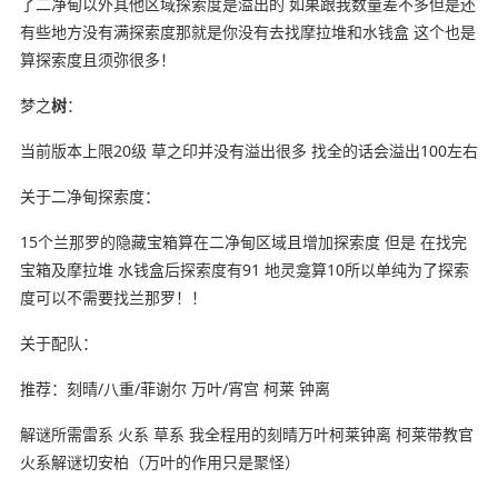
了二净甸以外其他区域探索度是溢出的 如果跟我数量差不多但是还
有些地方没有满探索度那就是你没有去找摩拉堆和水钱盒 这个也是
算探索度且须弥很多！
梦之
树
：
当前版本上限20级 草之印并没有溢出很多 找全的话会溢出100左右
关于二净甸探索度：
15个兰那罗的隐藏宝箱算在二净甸区域且增加探索度 但是 在找完
宝箱及摩拉堆 水钱盒后探索度有91 地灵龛算10所以单纯为了探索
度可以不需要找兰那罗！！
关于配队：
推荐：刻晴/八重/菲谢尔 万叶/宵宫 柯莱 钟离
解谜所需雷系 火系 草系 我全程用的刻晴万叶柯莱钟离 柯莱带教官
火系解谜切安柏（万叶的作用只是聚怪）