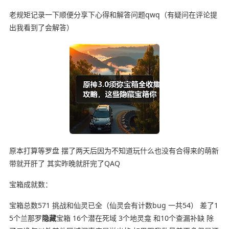
老规矩记录一下顺便分享下心得和解答问题qwq（有疑问在评论提
出我看到了会解答）
原本打算等罗盘 摆了两天后因为不知道玩什么也没有合得来的萌新
带就开肝了 其实昨晚就肝完了QAQ
宝箱成就数：
宝箱总数571 挑战和仙灵已全（仙灵会有计数bug 一共54） 差了1
5个兰那罗
隐藏
宝箱 16个潜在死域 3个地灵龛 和10个查漏补缺 除