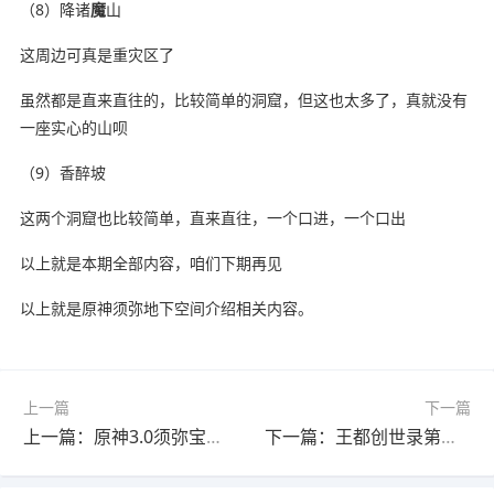
（8）降诸
魔
山
这周边可真是重灾区了
虽然都是直来直往的，比较简单的洞窟，但这也太多了，真就没有
一座实心的山呗
（9）香醉坡
这两个洞窟也比较简单，直来直往，一个口进，一个口出
以上就是本期全部内容，咱们下期再见
以上就是原神须弥地下空间介绍相关内容。
上一篇
下一篇
上一篇：原神3.0须弥宝箱全收集攻略，这些隐藏宝箱你漏了吗？
下一篇：王都创世录第九周周常怪物分布图：等级与位置全解析