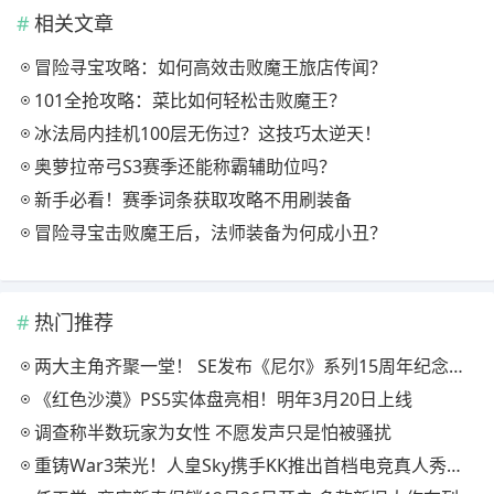
相关文章
冒险寻宝攻略：如何高效击败魔王旅店传闻？
101全抢攻略：菜比如何轻松击败魔王？
冰法局内挂机100层无伤过？这技巧太逆天！
奥萝拉帝弓S3赛季还能称霸辅助位吗？
新手必看！赛季词条获取攻略不用刷装备
冒险寻宝击败魔王后，法师装备为何成小丑？
热门推荐
两大主角齐聚一堂！ SE发布《尼尔》系列15周年纪念典藏套装
《红色沙漠》PS5实体盘亮相！明年3月20日上线
调查称半数玩家为女性 不愿发声只是怕被骚扰
重铸War3荣光！人皇Sky携手KK推出首档电竞真人秀《寻找下一个Sky》