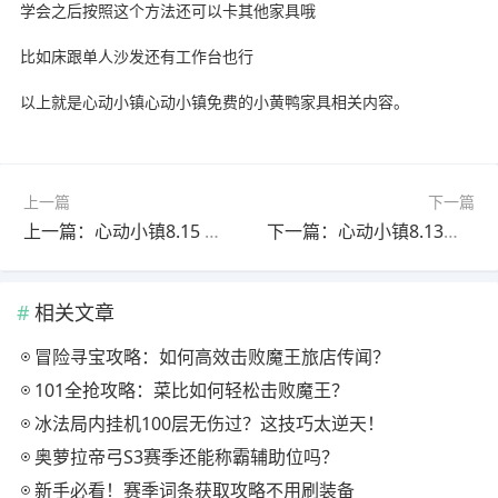
学会之后按照这个方法还可以卡其他家具哦
比如床跟单人沙发还有工作台也行
以上就是心动小镇心动小镇免费的小黄鸭家具相关内容。
上一篇
下一篇
上一篇：心动小镇8.15 淡紫色小鸭子家具泡泡位置
下一篇：心动小镇8.13红色小鸭子家具泡泡点位
相关文章
冒险寻宝攻略：如何高效击败魔王旅店传闻？
101全抢攻略：菜比如何轻松击败魔王？
冰法局内挂机100层无伤过？这技巧太逆天！
奥萝拉帝弓S3赛季还能称霸辅助位吗？
新手必看！赛季词条获取攻略不用刷装备