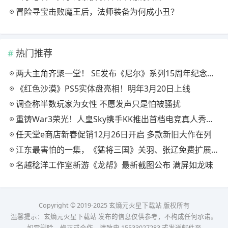
冒险寻宝击败魔王后，法师装备为何成小丑？
热门推荐
两大主角齐聚一堂！ SE发布《尼尔》系列15周年纪念典藏套装
《红色沙漠》PS5实体盘亮相！明年3月20日上线
调查称半数玩家为女性 不愿发声只是怕被骚扰
重铸War3荣光！人皇Sky携手KK推出首档电竞真人秀《寻找下一个Sky》
任天堂e商店新春促销12月26日开启 多款新旧大作在列
江东最害怕的一集，《猛将三国》关羽、张辽免费扩展包现已上线
名越稔洋工作室新游《龙帮》最新截图公布 满屏如龙味
Copyright © 2019-2025 玄熵元火星下载站 版权所有
温馨提示：玄熵元火星下载站 发布的信息仅供参考，不构成任何承诺。
如需删除、修正或合作，请致电 15533027283 或发送邮件至