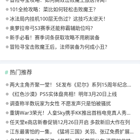
101全抢攻略：菜比如何轻松击败魔王？
冰法局内挂机100层无伤过？这技巧太逆天！
奥萝拉帝弓S3赛季还能称霸辅助位吗？
新手必看！赛季词条获取攻略不用刷装备
冒险寻宝击败魔王后，法师装备为何成小丑？
热门推荐
两大主角齐聚一堂！ SE发布《尼尔》系列15周年纪念典藏套装
《红色沙漠》PS5实体盘亮相！明年3月20日上线
调查称半数玩家为女性 不愿发声只是怕被骚扰
重铸War3荣光！人皇Sky携手KK推出首档电竞真人秀《寻找下一个Sky》
任天堂e商店新春促销12月26日开启 多款新旧大作在列
江东最害怕的一集，《猛将三国》关羽、张辽免费扩展包现已上线