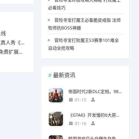
必看技巧
冒险寻宝打魔王必备脆皮戒指 法师
牧师抗BOSS神器
上线
冒险寻宝打败魔王S3赛季101难全
下一个Sky》
自动全抢攻略
包现已上线
最新资讯
帝国时代2新DLC定档，98元预购竟藏三大美洲文明秘密
01-15
《GTA6》开发慢的6大原因，竟与编剧离职和内部矛盾有关
01-16
韩国游戏巨头自曝生存危机，竟要靠AI以一敌百对抗中国