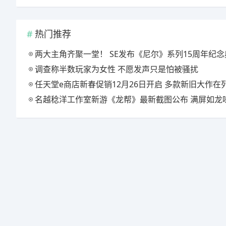
热门推荐
两大主角齐聚一堂！ SE发布《尼尔》系列15周年纪念典藏套
调查称半数玩家为女性 不愿发声只是怕被骚扰
任天堂e商店新春促销12月26日开启 多款新旧大作在
名越稔洋工作室新游《龙帮》最新截图公布 满屏如龙