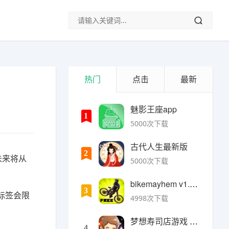
热门
点击
最新
魅影王座app
1
5000次下载
古代人生最新版
2
未来将从
5000次下载
bikemayhem v1.6.2安卓版
3
标签会限
4998次下载
梦想寿司店游戏 v4.14.1安卓版
4