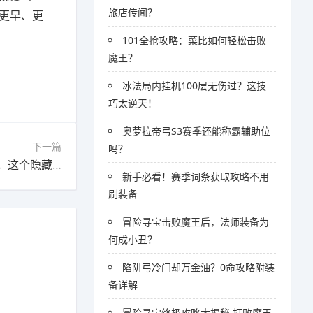
旅店传闻？
更早、更
101全抢攻略：菜比如何轻松击败
魔王？
冰法局内挂机100层无伤过？这技
巧太逆天！
奥萝拉帝弓S3赛季还能称霸辅助位
下一篇
吗？
下一篇：PS5 Pro竟能让8500款老游戏画质升级，这个隐藏功能90%玩家不知道
新手必看！赛季词条获取攻略不用
刷装备
冒险寻宝击败魔王后，法师装备为
何成小丑？
陷阱弓冷门却万金油？0命攻略附装
备详解
冒险寻宝终极攻略大揭秘 打败魔王