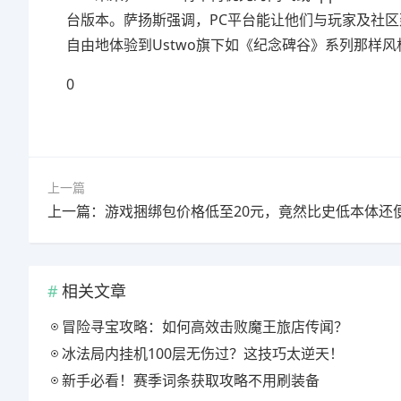
台版本。萨扬斯强调，PC平台能让他们与玩家及社
自由地体验到Ustwo旗下如《纪念碑谷》系列那样
0
上一篇
上一篇：游戏捆绑包价格低至20元，竟然比史低本体还
相关文章
冒险寻宝攻略：如何高效击败魔王旅店传闻？
冰法局内挂机100层无伤过？这技巧太逆天！
新手必看！赛季词条获取攻略不用刷装备