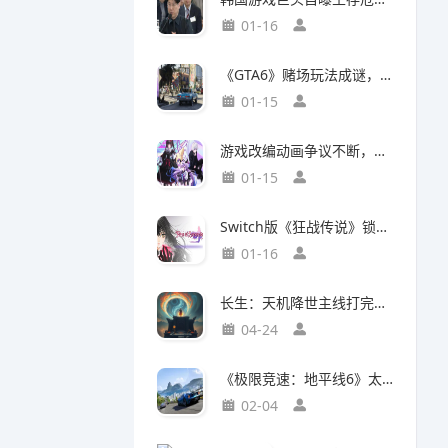
01-16
《GTA6》赌场玩法成谜，50国曾因赌博功能封禁前作
01-15
游戏改编动画争议不断，编剧被踢出局背后竟有隐情
01-15
Switch版《狂战传说》锁定30帧，次世代主机却能60帧流畅运行，差距背后有何玄机？
01-16
长生：天机降世主线打完了，说一下大概情况吧
04-24
《极限竞速：地平线6》太真实震惊玩家：这跟现实的日本一样！
02-04