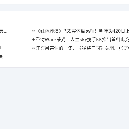
装
《红色沙漠》PS5实体盘亮相！明年3月20日
重铸War3荣光！人皇Sky携手KK推出首档电竞真人秀《寻找
列
江东最害怕的一集，《猛将三国》关羽、张辽免费扩展
味