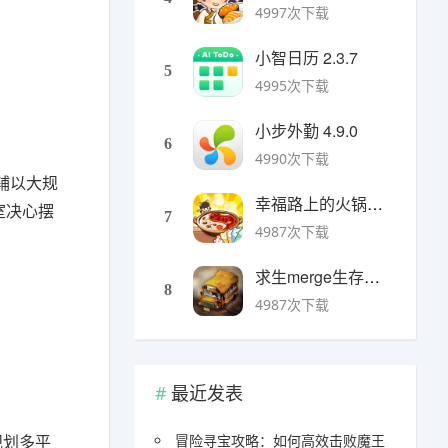
4997次下载
小智日历 2.3.7
5
4995次下载
小步外勤 4.9.0
6
4990次下载
辅以大规
幸福路上的火锅店官方版 v5.3.5安卓版
室决心摆
7
4987次下载
求生merge生存之地手机版 v1.48.0安卓版
8
4987次下载
最近发表
规划多平
冒险寻宝攻略：如何高效击败魔王