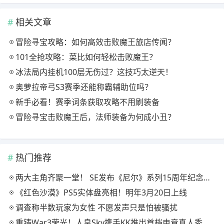
相关文章
冒险寻宝攻略：如何高效击败魔王旅店传闻？
101全抢攻略：菜比如何轻松击败魔王？
冰法局内挂机100层无伤过？这技巧太逆天！
奥萝拉帝弓S3赛季还能称霸辅助位吗？
新手必看！赛季词条获取攻略不用刷装备
冒险寻宝击败魔王后，法师装备为何成小丑？
热门推荐
两大主角齐聚一堂！ SE发布《尼尔》系列15周年纪念典藏套装
《红色沙漠》PS5实体盘亮相！明年3月20日上线
调查称半数玩家为女性 不愿发声只是怕被骚扰
重铸War3荣光！人皇Sky携手KK推出首档电竞真人秀《寻找下一个Sky》