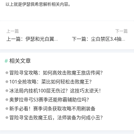
以上就是伊瑟佩希思解析相关内容。
上一篇
下一篇
上一篇：伊瑟和光白翼千羽角色攻略解析
下一篇：尘白禁区3.4抽卡推荐全解析！这些角色必抽
相关文章
冒险寻宝攻略：如何高效击败魔王旅店传闻？
101全抢攻略：菜比如何轻松击败魔王？
冰法局内挂机100层无伤过？这技巧太逆天！
奥萝拉帝弓S3赛季还能称霸辅助位吗？
新手必看！赛季词条获取攻略不用刷装备
冒险寻宝击败魔王后，法师装备为何成小丑？