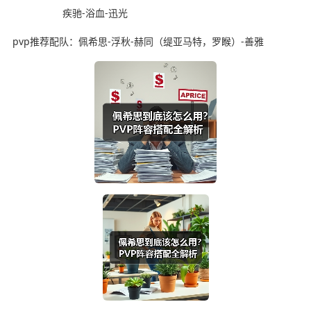
疾驰-浴血-迅光
pvp推荐配队：佩希思-浮秋-赫同（缇亚马特，罗睺）-善雅