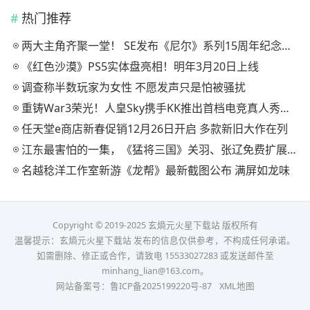
热门推荐
两大主角齐聚一堂！ SE发布《尼尔》系列15周年纪念典藏套装
《红色沙漠》PS5实体盘亮相！明年3月20日上线
调查称半数玩家为女性 不愿发声只是怕被骚扰
重铸War3荣光！人皇Sky携手KK推出首档电竞真人秀《寻找下一个Sky》
任天堂e商店新春促销12月26日开启 多款新旧大作在列
江东最害怕的一集，《猛将三国》关羽、张辽免费扩展包现已上线
名越稔洋工作室新游《龙帮》最新截图公布 满屏如龙味
Copyright © 2019-2025 玄熵元火星下载站 版权所有
温馨提示：玄熵元火星下载站 发布的信息仅供参考，不构成任何承诺。
如需删除、修正或合作，请致电 15533027283 或发送邮件至
minhang_lian@163.com。
网站备案号：
鲁ICP备2025199220号-87
XML地图