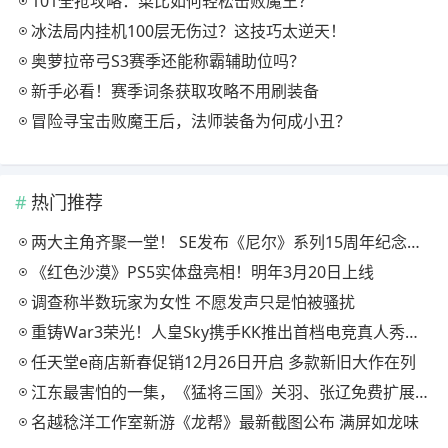
101全抢攻略：菜比如何轻松击败魔王？
冰法局内挂机100层无伤过？这技巧太逆天！
奥萝拉帝弓S3赛季还能称霸辅助位吗？
新手必看！赛季词条获取攻略不用刷装备
冒险寻宝击败魔王后，法师装备为何成小丑？
热门推荐
两大主角齐聚一堂！ SE发布《尼尔》系列15周年纪念典藏套装
《红色沙漠》PS5实体盘亮相！明年3月20日上线
调查称半数玩家为女性 不愿发声只是怕被骚扰
重铸War3荣光！人皇Sky携手KK推出首档电竞真人秀《寻找下一个Sky》
任天堂e商店新春促销12月26日开启 多款新旧大作在列
江东最害怕的一集，《猛将三国》关羽、张辽免费扩展包现已上线
名越稔洋工作室新游《龙帮》最新截图公布 满屏如龙味