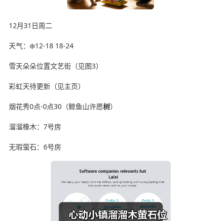
12月31日周二
天气：❄️12-18 18-24
雪天朵朵位置文艺街（见图3）
彩虹天待更新（见主页）
烟花秀0点-0点30（鲸鱼山许愿
树
）
溜溜橡木：7号房
无瑕萤石：6号房