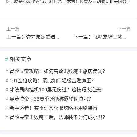
以上就是心动小镇12月31日溜溜木萤石位置及活动摘要相关内容。
上一篇
下一篇
上一篇：弹力果冻武器选Rh真无脑？高伤害真相大揭秘
下一篇：飞吧龙骑士冰符文新龙瑟维亚：命座战神性价比如何？
相关文章
冒险寻宝攻略：如何高效击败魔王旅店传闻？
101全抢攻略：菜比如何轻松击败魔王？
冰法局内挂机100层无伤过？这技巧太逆天！
奥萝拉帝弓S3赛季还能称霸辅助位吗？
新手必看！赛季词条获取攻略不用刷装备
冒险寻宝击败魔王后，法师装备为何成小丑？