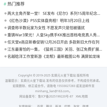
热门推荐
两大主角齐聚一堂！ SE发布《尼尔》系列15周年纪念典藏套装
《红色沙漠》PS5实体盘亮相！明年3月20日上线
调查称半数玩家为女性 不愿发声只是怕被骚扰
重铸War3荣光！人皇Sky携手KK推出首档电竞真人秀《寻找下一个Sky》
任天堂e商店新春促销12月26日开启 多款新旧大作在列
江东最害怕的一集，《猛将三国》关羽、张辽免费扩展包现已上线
名越稔洋工作室新游《龙帮》最新截图公布 满屏如龙味
Copyright © 2019-2025 玄熵元火星下载站 版权所有
温馨提示：玄熵元火星下载站 发布的信息仅供参考，不构成任何承诺。
如需删除、修正或合作，请致电 15533027283 或发送邮件至
minhang_lian@163.com。
网站备案号：
鲁ICP备2025199220号-87
XML地图
友情链接：
百度
腾讯
新浪
优酷
淘宝
微博