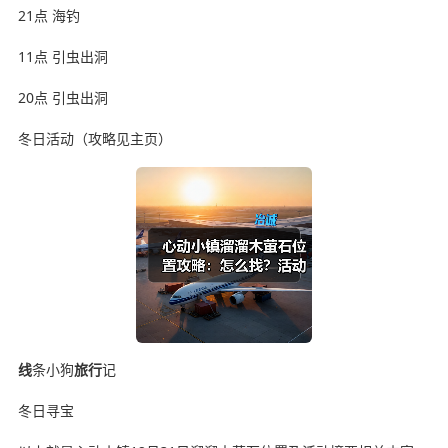
21点 海钓
11点 引虫出洞
20点 引虫出洞
冬日活动（攻略见主页）
线
条小狗
旅行
记
冬日寻宝