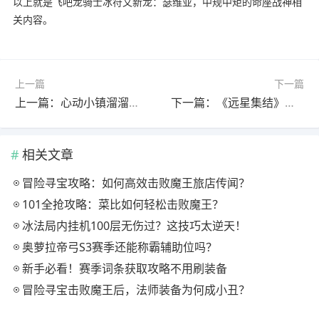
以上就是飞吧龙骑士冰符文新龙：瑟维亚，中规中矩的命座战神相
关内容。
上一篇
下一篇
上一篇：心动小镇溜溜木萤石位置攻略：怎么找？活动汇总
下一篇：《远星集结》机械创神敌人图鉴全解析
相关文章
冒险寻宝攻略：如何高效击败魔王旅店传闻？
101全抢攻略：菜比如何轻松击败魔王？
冰法局内挂机100层无伤过？这技巧太逆天！
奥萝拉帝弓S3赛季还能称霸辅助位吗？
新手必看！赛季词条获取攻略不用刷装备
冒险寻宝击败魔王后，法师装备为何成小丑？