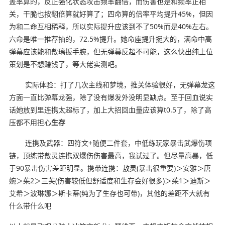
盖率算的，反正强化状态攻击频率翻倍，而伤害也是和频率正相
关，干脆也按翻倍算就好算了；四命算的倍率平均提升45%，但因
为和二命互相稀释，所以实际提升应该到不了50%而是40%左右。
六命是唯一推荐抽的，72.5%提升。她命座提升挺大的，满命中高
弹幕应该能和敖璃扳手腕，但无弹幕反超不可能，这么快出纯上位
策划是不想赚钱了，等大佬实测吧。
实际体验：打了几次主线和梦境，推关体验很好，无弹幕龙这
方面一直比弹幕龙强，除了没有爆发外没明显缺点。至于回血说实
话她放到里连携太超标了，加上大招回血量应该算t0.5了，除了高
压都不用担心
生存
连携及武器：四符文+随便二件套，中低练玩家暴击武爆伤项
链，顶练带敖灵连携双爆伤伤害最高，我试过了。但尽量高暴，低
于90暴击伤害差距明显。携带连携：敖灵(暴击很重要)＞安雅＞唐
婉＞茱2＞三芙(伤害较低但舒适度和生存会好很多)＞茱1＞迪斯＞
艾希＞波琳娜＞斯卡蒂(纯为了生存也可带)，其他的差距不大就有
什么带什么吧