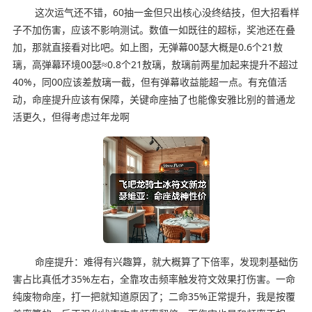
这次运气还不错，60抽一金但只出核心没终结技，但大招看样
子不加伤害，应该不影响测试。数值一如既往的超标，奖池还在叠
加，那就直接看对比吧。如上图，无弹幕00瑟大概是0.6个21敖
璃，高弹幕环境00瑟≈0.8个21敖璃，敖璃前两星加起来提升不超过
40%，同00应该差敖璃一截，但有弹幕收益能超一点。有充值活
动，命座提升应该有保障，关键命座抽了也能像安雅比别的普通龙
活更久，但得考虑过年龙啊
命座提升：难得有兴趣算，就大概算了下倍率，发现刺基础伤
害占比真低才35%左右，全靠攻击频率触发符文效果打伤害。一命
纯废物命座，打一把就知道原因了；二命35%正常提升，我是按覆