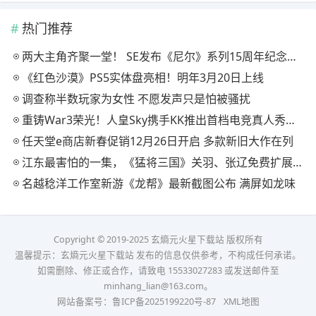
热门推荐
两大主角齐聚一堂！ SE发布《尼尔》系列15周年纪念典藏套装
《红色沙漠》PS5实体盘亮相！明年3月20日上线
调查称半数玩家为女性 不愿发声只是怕被骚扰
重铸War3荣光！人皇Sky携手KK推出首档电竞真人秀《寻找下一个Sky》
任天堂e商店新春促销12月26日开启 多款新旧大作在列
江东最害怕的一集，《猛将三国》关羽、张辽免费扩展包现已上线
名越稔洋工作室新游《龙帮》最新截图公布 满屏如龙味
Copyright © 2019-2025 玄熵元火星下载站 版权所有
温馨提示：玄熵元火星下载站 发布的信息仅供参考，不构成任何承诺。
如需删除、修正或合作，请致电 15533027283 或发送邮件至
minhang_lian@163.com。
网站备案号：
鲁ICP备2025199220号-87
XML地图