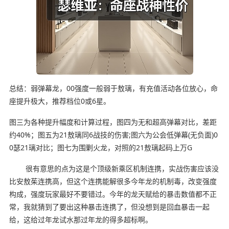
总结：弱弹幕龙，00强度一般弱于敖璃，有充值活动各位放心，命
座提升极大，推荐档位0或6星。
图三为各种提升幅度和计算过程，图四为无和超高弹幕对比，差距
约40%；图五为21敖璃同6战技的伤害;图六为公会低弹幕(无负面)0
0瑟21璃对比；图七为围剿火龙，对照的21敖璃起码上万G
很有意思的点为这是个顶级新乘区机制连携，实战伤害应该没
比安敖茱连携高，但这个连携能解很多今年龙的机制毒，改变强度
构成，强度玩家最好不要错过。今年的龙天赋给的暴击数值都不正
常，我就猜到了要出这种暴击连携了，但没想到是回血暴击一起
给，这给过年龙试水那过年龙的得多超标啊。