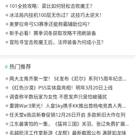
101全抢攻略：菜比如何轻松击败魔王？
冰法局内挂机100层无伤过？这技巧太逆天！
奥萝拉帝弓S3赛季还能称霸辅助位吗？
新手必看！赛季词条获取攻略不用刷装备
冒险寻宝击败魔王后，法师装备为何成小丑？
热门推荐
两大主角齐聚一堂！ SE发布《尼尔》系列15周年纪念典藏套装
《红色沙漠》PS5实体盘亮相！明年3月20日上线
调查称半数玩家为女性 不愿发声只是怕被骚扰
重铸War3荣光！人皇Sky携手KK推出首档电竞真人秀《寻找下一个Sky》
任天堂e商店新春促销12月26日开启 多款新旧大作在列
江东最害怕的一集，《猛将三国》关羽、张辽免费扩展包现已上线
名越稔洋工作室新游《龙帮》最新截图公布 满屏如龙味