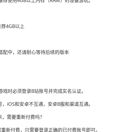
荐使用4GB以上内存（RAM）的设备游玩。
推荐4GB以上
适配中，还请耐心等待后续的版本
游戏时必须登录B站账号并完成实名认证。
号，iOS和安卓不互通，安卓B服和渠道互通。
来，需要重新付费吗？
需重新付费，只需要登录正确的已付费账号即可。