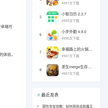
4997次下载
小智日历 2.3.7
5
4995次下载
安卓端可
小步外勤 4.9.0
6
4990次下载
幸福路上的火锅店官方版 v5.3.5安卓版
7
的体验，
4987次下载
求生merge生存之地手机版 v1.48.0安卓版
8
4987次下载
最近发表
冒险寻宝攻略：如何高效击败魔王