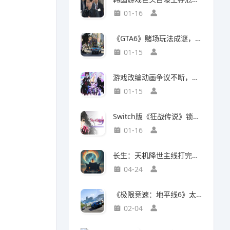
01-16
《GTA6》赌场玩法成谜，50国曾因赌博功能封禁前作
01-15
游戏改编动画争议不断，编剧被踢出局背后竟有隐情
01-15
Switch版《狂战传说》锁定30帧，次世代主机却能60帧流畅运行，差距背后有何玄机？
01-16
长生：天机降世主线打完了，说一下大概情况吧
04-24
《极限竞速：地平线6》太真实震惊玩家：这跟现实的日本一样！
02-04