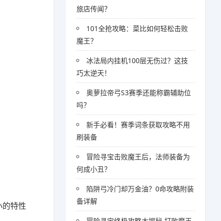
旅店传闻？
101全抢攻略：菜比如何轻松击败
魔王？
冰法局内挂机100层无伤过？这技
巧太逆天！
奥萝拉帝弓S3赛季还能称霸辅助位
吗？
新手必看！赛季词条获取攻略不用
刷装备
冒险寻宝击败魔王后，法师装备为
何成小丑？
陷阱弓冷门却万金油？0命攻略附装
备详解
小的特性
冒险寻宝终极攻略大揭秘 打败魔王