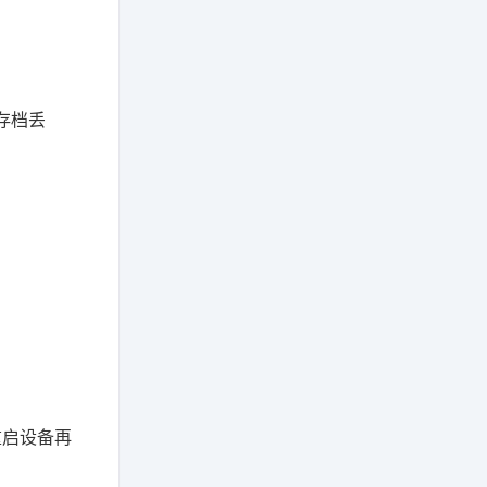
存档丢
重启设备再