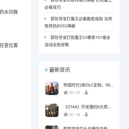
必看技巧
药水切换
冒险寻宝打魔王必备脆皮戒指 法师
牧师抗BOSS神器
冒险寻宝打败魔王S3赛季101难全
自动全抢攻略
任意位置
最新资讯
帝国时代2新DLC定档，98元预购竟藏三大美洲文明秘密
01-15
《GTA6》开发慢的6大原因，竟与编剧离职和内部矛盾有关
01-16
韩国游戏巨头自曝生存危机，竟要靠AI以一敌百对抗中国