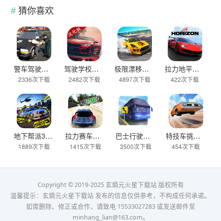
猜你喜欢
警车驾驶模拟器官方正版 v2.6安卓版
驾驶学校模拟汉化版(Driving School sim) v13.4安卓版
极限漂移与氮气赛车手游 v0.0.45安卓版
拉力地平线汉化版 v2.5.10安卓版
2336次下载
2482次下载
4897次下载
422次下载
地下帮派3 v2.2安卓版
拉力赛车越野官方版 v2.6.7安卓版
巴士行驶模拟器官方版 v5.06.0安卓版
特技车挑战赛3官方版(StuntCar3) v4.07安卓版
1889次下载
1415次下载
3500次下载
454次下载
Copyright © 2019-2025 玄熵元火星下载站 版权所有
温馨提示：玄熵元火星下载站 发布的信息仅供参考，不构成任何承诺。
如需删除、修正或合作，请致电 15533027283 或发送邮件至
minhang_lian@163.com。