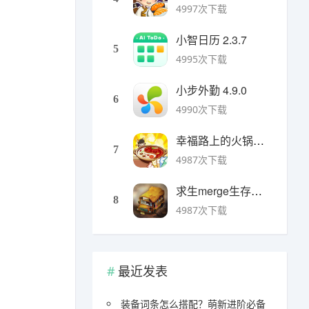
4997次下载
小智日历 2.3.7
5
4995次下载
小步外勤 4.9.0
6
4990次下载
幸福路上的火锅店官方版 v5.3.5安卓版
7
4987次下载
求生merge生存之地手机版 v1.48.0安卓版
8
4987次下载
最近发表
装备词条怎么搭配？萌新进阶必备