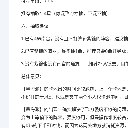
推荐星级：⭐⭐⭐
推荐抽取：4星（你玩飞刀才抽，不玩不抽）
六、抽取建议
1.已有4命南宫，没有且不打算补紫镰的阵容，建议抽取
2.已有紫镰的道友，最多抽1命，推荐只要0命开经脉
3.没有紫镰也没有南宫的道友，只推荐补紫镰去，目
总体意见：
【墨海渊】的卡池出的时间比较尴尬，上一个卡池是
不好打的新风c；也就是夹在两个小人权卡池中间，
【墨海渊】的出现：确实解决了飞刀强度不够的问题
变为上等偏下的阵容。强度够用，但是操作难度较高
有幻5的下半和讨伐，而因为这两处地方就消耗资源