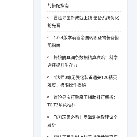
的搭配指南
冒险寻宝新成就上线 装备系统优化
抢先看
1.0.4版本萌新帝国转职圣物装备搭
配指南
舞娘防具词条数据精算攻略：科学
选择提升生存力
4法师0命无强化装备通关120精英
难度，极限操作揭秘
冒险寻宝打败魔王辅助排行解析：
T0-T3角色推荐
飞刀玩家必看！墨海渊抽取建议全
解析
魔法工艺手游上线盖楼活动赢京东