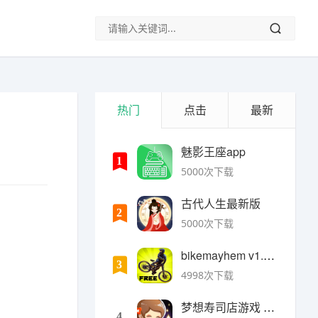
热门
点击
最新
魅影王座app
1
5000次下载
古代人生最新版
2
5000次下载
bikemayhem v1.6.2安卓版
3
4998次下载
梦想寿司店游戏 v4.14.1安卓版
4