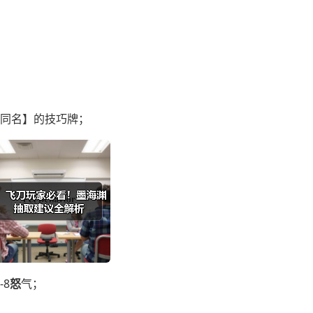
不同名】的技巧牌；
8
怒
气；