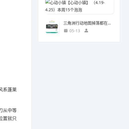
心动小镇
04-0
三角洲行动地图掉落都在哪？
05-13
风系蓬莱
刀从中等
位置就只