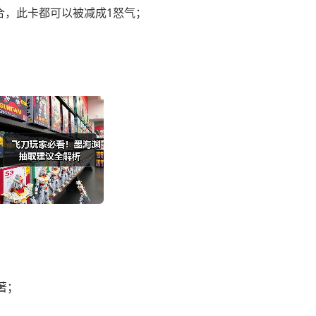
合，此卡都可以被减成1怒气；
著；