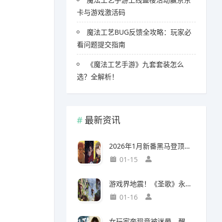
卡与游戏激活码
魔法工艺BUG反馈全攻略：玩家必
看问题提交指南
《魔法工艺手游》九套套装怎么
选？全解析！
最新资讯
2026年1月新番黑马登顶，竟然力压《咒术回战》拿下第一
01-15
游戏界地震！《圣歌》永久停服，《生化9》海报震撼亮相
01-16
女玩家奔现竟被迷晕，醒来后价值千万的游戏装备不翼而飞