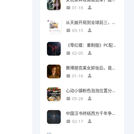
01-16
从天崩开局到全球前三，这还是我认识的“少前2”？
03-15
《零红蝶：重制版》PC配置公开：推荐配置RTX2060 1080p/30帧
02-05
赛博朋克美女卸妆后，竟然比浓妆时更惊艳？
01-16
心动小镇粉色泡泡位置分布攻略
05-28
中国汉书终结西方千年争吵：伯利恒之星是真实存在
02-17