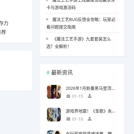
卡与游戏激活码
魔法工艺BUG反馈全攻略：玩家必
存力
看问题提交指南
推荐
《魔法工艺手游》九套套装怎么
选？全解析！
最新资讯
2026年1月新番黑马登顶，竟然力压《咒术回战》拿下第一
01-15
游戏界地震！《圣歌》永久停服，《生化9》海报震撼亮相
01-16
女玩家奔现竟被迷晕，醒来后价值千万的游戏装备不翼而飞