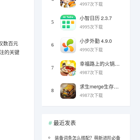
4997次下载
小智日历 2.3.7
5
4995次下载
小步外勤 4.9.0
仅数百元
6
4990次下载
关注的关键
幸福路上的火锅店官方版 v5.3.5安卓版
7
4987次下载
求生merge生存之地手机版 v1.48.0安卓版
8
4987次下载
最近发表
装备词条怎么搭配？萌新进阶必备