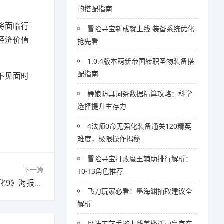
的搭配指南
将面临行
冒险寻宝新成就上线 装备系统优化
经济价值
抢先看
1.0.4版本萌新帝国转职圣物装备搭
配指南
下见面时
舞娘防具词条数据精算攻略：科学
选择提升生存力
4法师0命无强化装备通关120精英
难度，极限操作揭秘
冒险寻宝打败魔王辅助排行解析：
下一篇
T0-T3角色推荐
下一篇：游戏界地震！《圣歌》永久停服，《生化9》海报震撼亮相
飞刀玩家必看！墨海渊抽取建议全
解析
魔法工艺手游上线盖楼活动赢京东