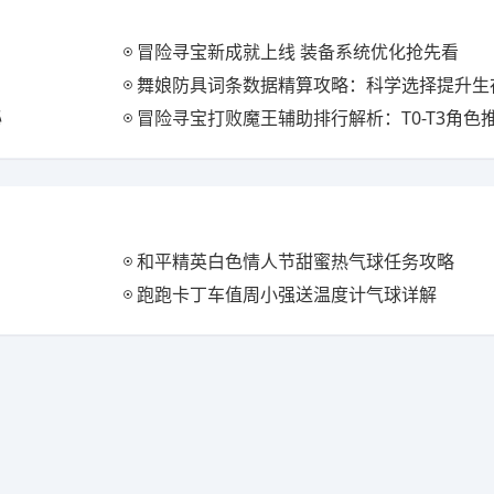
冒险寻宝新成就上线 装备系统优化抢先看
舞娘防具词条数据精算攻略：科学选择提升生
秘
冒险寻宝打败魔王辅助排行解析：T0-T3角色
和平精英白色情人节甜蜜热气球任务攻略
跑跑卡丁车值周小强送温度计气球详解