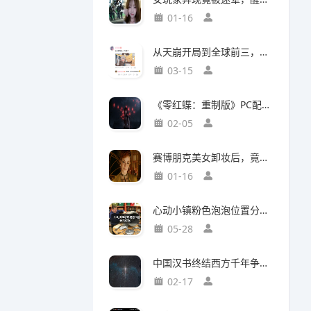
01-16
从天崩开局到全球前三，这还是我认识的“少前2”？
03-15
《零红蝶：重制版》PC配置公开：推荐配置RTX2060 1080p/30帧
02-05
赛博朋克美女卸妆后，竟然比浓妆时更惊艳？
01-16
心动小镇粉色泡泡位置分布攻略
05-28
中国汉书终结西方千年争吵：伯利恒之星是真实存在
02-17