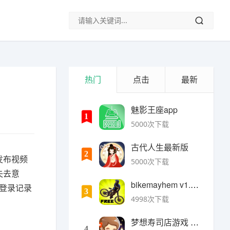
热门
点击
最新
魅影王座app
1
5000次下载
古代人生最新版
2
发布视频
5000次下载
失去意
bikemayhem v1.6.2安卓版
登录记录
3
4998次下载
梦想寿司店游戏 v4.14.1安卓版
4