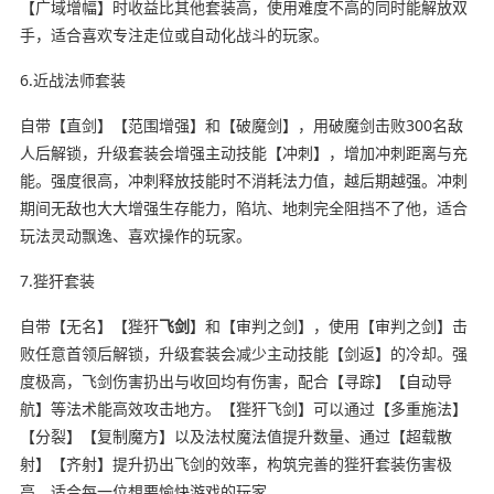
【广域增幅】时收益比其他套装高，使用难度不高的同时能解放双
手，适合喜欢专注走位或自动化战斗的玩家。
6.近战法师套装
自带【直剑】【范围增强】和【破魔剑】，用破魔剑击败300名敌
人后解锁，升级套装会增强主动技能【冲刺】，增加冲刺距离与充
能。强度很高，冲刺释放技能时不消耗法力值，越后期越强。冲刺
期间无敌也大大增强生存能力，陷坑、地刺完全阻挡不了他，适合
玩法灵动飘逸、喜欢操作的玩家。
7.狴犴套装
自带【无名】【狴犴
飞剑
】和【审判之剑】，使用【审判之剑】击
败任意首领后解锁，升级套装会减少主动技能【剑返】的冷却。强
度极高，飞剑伤害扔出与收回均有伤害，配合【寻踪】【自动导
航】等法术能高效攻击地方。【狴犴飞剑】可以通过【多重施法】
【分裂】【复制魔方】以及法杖魔法值提升数量、通过【超载散
射】【齐射】提升扔出飞剑的效率，构筑完善的狴犴套装伤害极
高，适合每一位想要愉快游戏的玩家。