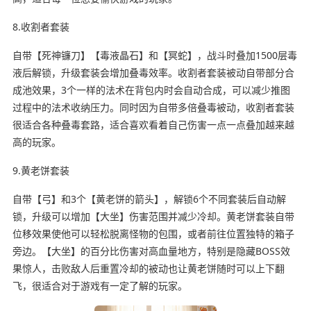
8.收割者套装
自带【死神镰刀】【毒液晶石】和【冥蛇】，战斗时叠加1500层毒
液后解锁，升级套装会增加叠毒效率。收割者套装被动自带部分合
成池效果，3个一样的法术在背包内时会自动合成，可以减少推图
过程中的法术收纳压力。同时因为自带多倍叠毒被动，收割者套装
很适合各种叠毒套路，适合喜欢看着自己伤害一点一点叠加越来越
高的玩家。
9.黄老饼套装
自带【弓】和3个【黄老饼的箭头】，解锁6个不同套装后自动解
锁，升级可以增加【大坐】伤害范围并减少冷却。黄老饼套装自带
位移效果使他可以轻松脱离怪物的包围，或者前往位置独特的箱子
旁边。【大坐】的百分比伤害对高血量地方，特别是隐藏BOSS效
果惊人，击败敌人后重置冷却的被动也让黄老饼随时可以上下翻
飞，很适合对于游戏有一定了解的玩家。