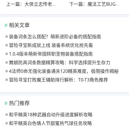
上一篇：大侠立志传老头燕歌行：属性逆天却难破天塔？
下一篇：魔法工艺BUG反馈全攻略：玩家必看问题提交指南
相关文章
装备词条怎么搭配？萌新进阶必备的搭配指南
冒险寻宝新成就上线 装备系统优化抢先看
1.0.4版本萌新帝国转职圣物装备搭配指南
舞娘防具词条数据精算攻略：科学选择提升生存力
4法师0命无强化装备通关120精英难度，极限操作揭秘
冒险寻宝打败魔王辅助排行解析：T0-T3角色推荐
热门推荐
和平精英18种武器自动升级进度解析攻略
和平精英白色情人节甜蜜热气球任务攻略