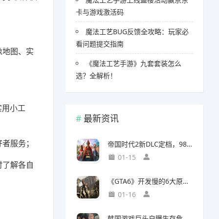
卡与游戏激活码
魔法工艺BUG反馈全攻略：玩家必
看问题提交指南
像地图、实
《魔法工艺手游》九套套装怎么
选？全解析！
实用小工
最新资讯
好者服务；
帝国时代2新DLC定档，98元预购竟藏三大美洲文明秘密
01-15
时了解各自
《GTA6》开发慢的6大原因，竟与编剧离职和内部矛盾有关
01-16
韩国游戏巨头自曝生存危机，竟要靠AI以一敌百对抗中国