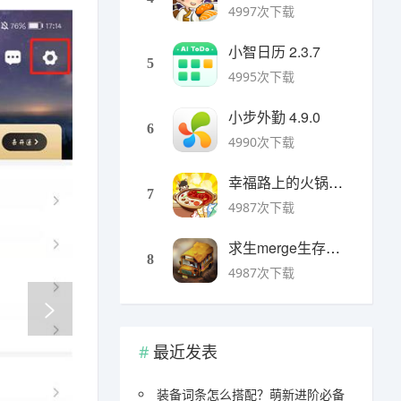
4997次下载
小智日历 2.3.7
5
4995次下载
小步外勤 4.9.0
6
4990次下载
幸福路上的火锅店官方版 v5.3.5安卓版
7
4987次下载
求生merge生存之地手机版 v1.48.0安卓版
8
4987次下载
最近发表
装备词条怎么搭配？萌新进阶必备