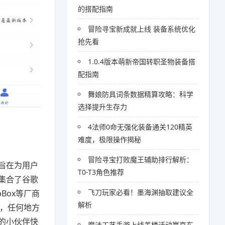
的搭配指南
冒险寻宝新成就上线 装备系统优化
抢先看
1.0.4版本萌新帝国转职圣物装备搭
配指南
舞娘防具词条数据精算攻略：科学
选择提升生存力
4法师0命无强化装备通关120精英
难度，极限操作揭秘
冒险寻宝打败魔王辅助排行解析：
旨在为用户
T0-T3角色推荐
集合了谷歌
飞刀玩家必看！墨海渊抽取建议全
Box等厂商
解析
据，任何地方
的小伙伴快
魔法工艺手游上线盖楼活动赢京东