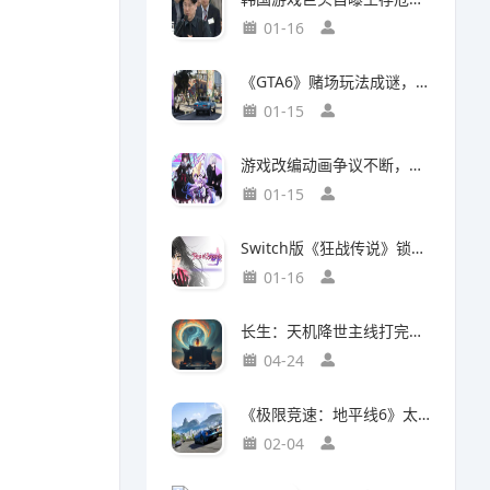
01-16
《GTA6》赌场玩法成谜，50国曾因赌博功能封禁前作
01-15
游戏改编动画争议不断，编剧被踢出局背后竟有隐情
01-15
Switch版《狂战传说》锁定30帧，次世代主机却能60帧流畅运行，差距背后有何玄机？
01-16
长生：天机降世主线打完了，说一下大概情况吧
04-24
《极限竞速：地平线6》太真实震惊玩家：这跟现实的日本一样！
02-04