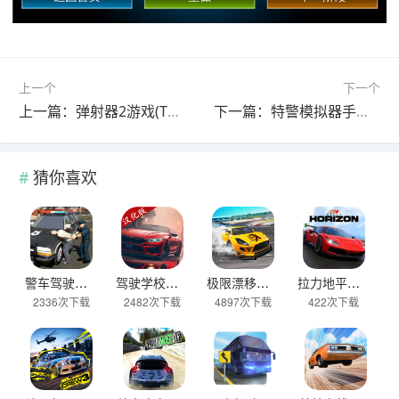
上一个
下一个
上一篇：弹射器2游戏(The Catapult 2) v7.7.1安卓版
下一篇：特警模拟器手机版 v0.2安卓版
猜你喜欢
警车驾驶模拟器官方正版 v2.6安卓版
驾驶学校模拟汉化版(Driving School sim) v13.4安卓版
极限漂移与氮气赛车手游 v0.0.45安卓版
拉力地平线汉化版 v2.5.10安卓版
2336次下载
2482次下载
4897次下载
422次下载