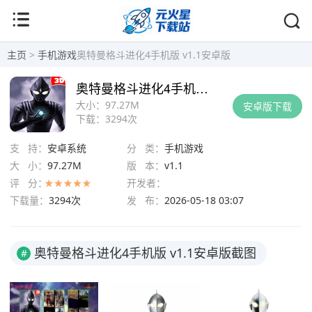
主页
>
手机游戏
奥特曼格斗进化4手机版 v1.1安卓版
奥特曼格斗进化4手机版 v1.1安卓版
大小：
97.27M
安卓版下载
下载：
3294次
支 持：
安卓系统
分 类：
手机游戏
大 小：
97.27M
版 本：
v1.1
评 分：
开发者：
下载量：
3294次
发 布：
2026-05-18 03:07
奥特曼格斗进化4手机版 v1.1安卓版截图
#