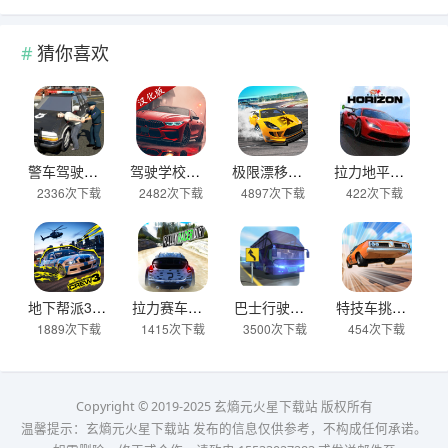
猜你喜欢
警车驾驶模拟器官方正版 v2.6安卓版
驾驶学校模拟汉化版(Driving School sim) v13.4安卓版
极限漂移与氮气赛车手游 v0.0.45安卓版
拉力地平线汉化版 v2.5.10安卓版
2336次下载
2482次下载
4897次下载
422次下载
地下帮派3 v2.2安卓版
拉力赛车越野官方版 v2.6.7安卓版
巴士行驶模拟器官方版 v5.06.0安卓版
特技车挑战赛3官方版(StuntCar3) v4.07安卓版
1889次下载
1415次下载
3500次下载
454次下载
Copyright © 2019-2025 玄熵元火星下载站 版权所有
温馨提示：玄熵元火星下载站 发布的信息仅供参考，不构成任何承诺。