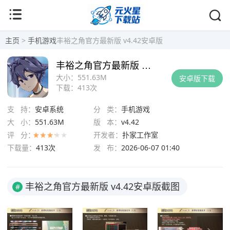
主页
>
手机游戏
丰裕之角官方最新版 v4.42安卓版
丰裕之角官方最新版 v4.42安卓版
大小：
551.63M
安卓版下载
下载：
413次
支 持：
安卓系统
分 类：
手机游戏
大 小：
551.63M
版 本：
v4.42
评 分：
开发者：
扑家工作室
下载量：
413次
发 布：
2026-06-07 01:40
丰裕之角官方最新版 v4.42安卓版截图
#