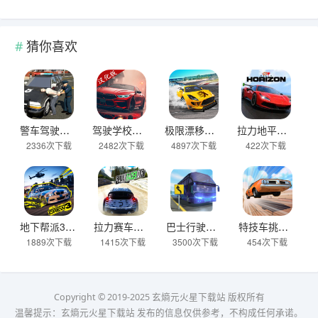
猜你喜欢
警车驾驶模拟器官方正版 v2.6安卓版
驾驶学校模拟汉化版(Driving School sim) v13.4安卓版
极限漂移与氮气赛车手游 v0.0.45安卓版
拉力地平线汉化版 v2.5.10安卓版
2336次下载
2482次下载
4897次下载
422次下载
地下帮派3 v2.2安卓版
拉力赛车越野官方版 v2.6.7安卓版
巴士行驶模拟器官方版 v5.06.0安卓版
特技车挑战赛3官方版(StuntCar3) v4.07安卓版
1889次下载
1415次下载
3500次下载
454次下载
Copyright © 2019-2025 玄熵元火星下载站 版权所有
温馨提示：玄熵元火星下载站 发布的信息仅供参考，不构成任何承诺。